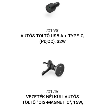
201690
AUTÓS TÖLTŐ USB A + TYPE-C,
(PD,QC), 32W
201736
VEZETÉK NÉLKÜLI AUTÓS
TÖLTŐ "QI2-MAGNETIC", 15W,