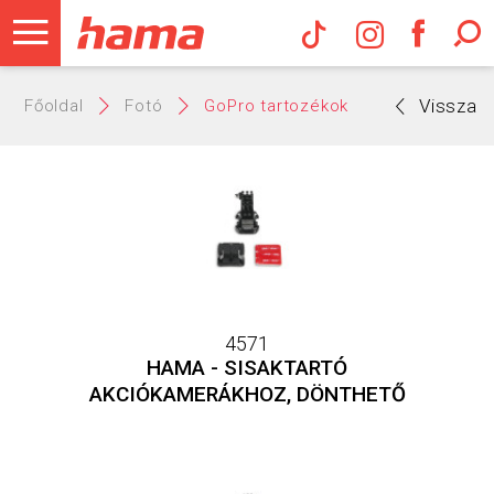
Hama Műs
Vissza
Főoldal
Fotó
GoPro tartozékok
4571
HAMA - SISAKTARTÓ
AKCIÓKAMERÁKHOZ, DÖNTHETŐ