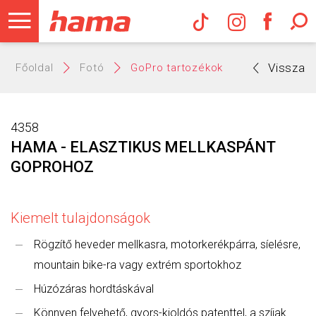
Hama Műs
Vissza
Főoldal
Fotó
GoPro tartozékok
4358
HAMA - ELASZTIKUS MELLKASPÁNT
GOPROHOZ
Kiemelt tulajdonságok
Rögzítő heveder mellkasra, motorkerékpárra, síelésre,
mountain bike-ra vagy extrém sportokhoz
Húzózáras hordtáskával
Könnyen felvehető, gyors-kioldós patenttel, a szíjak