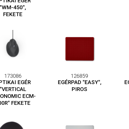
PTIKAI EGÉR
"WM-450",
FEKETE
173086
126859
PTIKAI EGÉR
EGÉRPAD "EASY",
E
"VERTICAL
PIROS
ONOMIC ECM-
00R" FEKETE