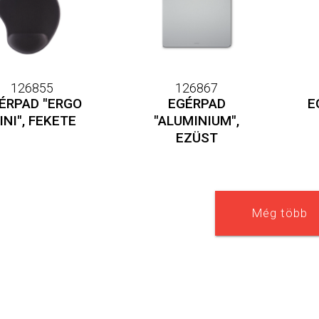
126855
126867
ÉRPAD "ERGO
EGÉRPAD
E
INI", FEKETE
"ALUMINIUM",
EZÜST
Még több