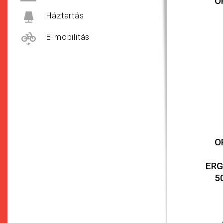
O
Háztartás
E-mobilitás
O
ERG
5