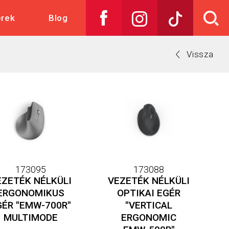
skedelem
erek
Blog
Vissza
173095
173088
EZETÉK NÉLKÜLI
VEZETÉK NÉLKÜLI
ERGONOMIKUS
OPTIKAI EGÉR
GÉR "EMW-700R"
"VERTICAL
MULTIMODE
ERGONOMIC