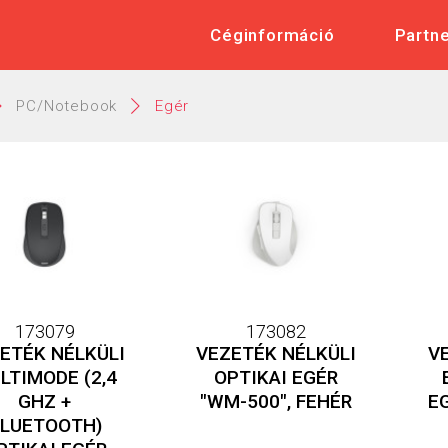
 Műszaki és Elektronikai Nagykere
Céginformáció
Partn
PC/Notebook
Egér
173079
173082
ETÉK NÉLKÜLI
VEZETÉK NÉLKÜLI
V
LTIMODE (2,4
OPTIKAI EGÉR
GHZ +
"WM-500", FEHÉR
E
LUETOOTH)