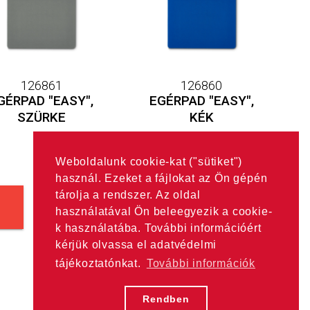
126861
126860
GÉRPAD "EASY",
EGÉRPAD "EASY",
SZÜRKE
KÉK
Weboldalunk cookie-kat ("sütiket")
használ. Ezeket a fájlokat az Ön gépén
tárolja a rendszer. Az oldal
használatával Ön beleegyezik a cookie-
k használatába. További információért
kérjük olvassa el adatvédelmi
tájékoztatónkat.
További információk
Rendben