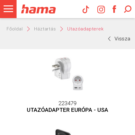
Hama Műs
Főoldal
Háztartás
Utazóadapterek
Vissza
223479
UTAZÓADAPTER EURÓPA - USA