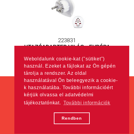
223831
UTAZÓADAPTER VILÁG - EURÓPA
- HU
Weboldalunk cookie-kat ("sütiket")
használ. Ezeket a fájlokat az Ön gépén
tárolja a rendszer. Az oldal
használatával Ön beleegyezik a cookie-
k használatába. További információért
kérjük olvassa el adatvédelmi
tájékoztatónkat.
További információk
Minden jog fenntartva! © Hama Kft. 2016
Adatkezelési tájékoztató
Rendben
w5labs