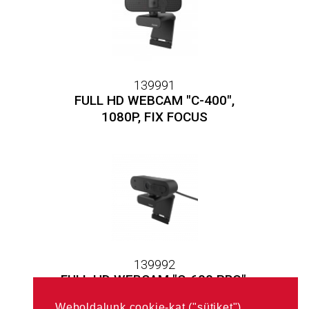
139991
FULL HD WEBCAM "C-400",
1080P, FIX FOCUS
139992
FULL HD WEBCAM "C-600 PRO",
1080P, AF
Weboldalunk cookie-kat ("sütiket")