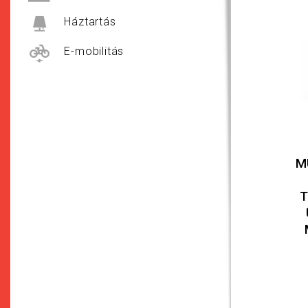
Háztartás
E-mobilitás
M
T