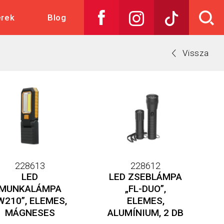
skedelem
erek
Blog
Vissza
228613
228612
LED
LED ZSEBLÁMPA
MUNKALÁMPA
„FL-DUO”,
W210”, ELEMES,
ELEMES,
MÁGNESES
ALUMÍNIUM, 2 DB