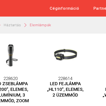
 Műszaki és Elektronikai Nagykere
Céginformáció
Partn
Háztartás
Elemlámpák
228620
228614
D ZSEBLÁMPA
LED FEJLÁMPA
200”, ELEMES,
„HL110”, ELEMES,
LUMÍNIUM, 3
2 ÜZEMMÓD
„
EMMÓD, ZOOM