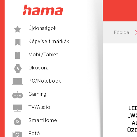
Hama
Újdonságok
Főoldal
Képviselt márkák
Mobil/Tablet
Okosóra
PC/Notebook
Gaming
TV/Audio
LE
„W
SmartHome
A
ÜZ
Fotó