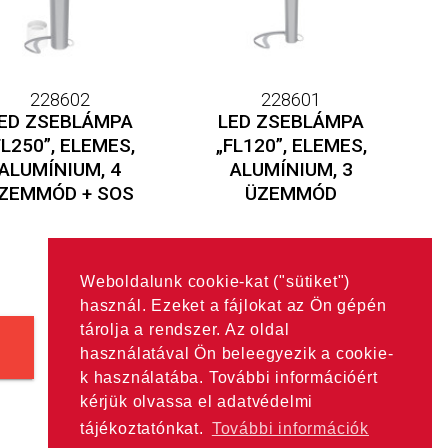
228602
228601
ED ZSEBLÁMPA
LED ZSEBLÁMPA
FL250”, ELEMES,
„FL120”, ELEMES,
ALUMÍNIUM, 4
ALUMÍNIUM, 3
ZEMMÓD + SOS
ÜZEMMÓD
Weboldalunk cookie-kat ("sütiket")
használ. Ezeket a fájlokat az Ön gépén
tárolja a rendszer. Az oldal
használatával Ön beleegyezik a cookie-
k használatába. További információért
kérjük olvassa el adatvédelmi
tájékoztatónkat.
További információk