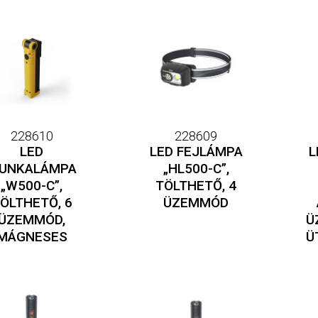
228610
228609
LED
LED FEJLÁMPA
L
UNKALÁMPA
„HL500-C”,
„W500-C”,
TÖLTHETŐ, 4
ÖLTHETŐ, 6
ÜZEMMÓD
ÜZEMMÓD,
Ü
MÁGNESES
Ü