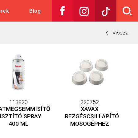
skedelem
erek
Blog
Vissza
113820
220752
RATMEGSEMMISÍTŐ
XAVAX
ISZTÍTÓ SPRAY
REZGÉSCSILLAPÍTÓ
400 ML
MOSOGÉPHEZ