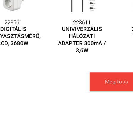
223561
223611
DIGITÁLIS
UNIVIVERZÁLIS
YASZTÁSMÉRŐ,
HÁLÓZATI
LCD, 3680W
ADAPTER 300mA /
3,6W
Még több