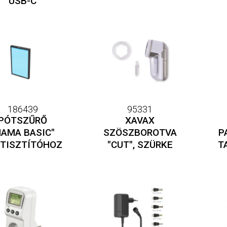
USB-C
186439
95331
PÓTSZŰRŐ
XAVAX
HAMA BASIC"
SZÖSZBOROTVA
P
TISZTÍTÓHOZ
"CUT", SZÜRKE
T