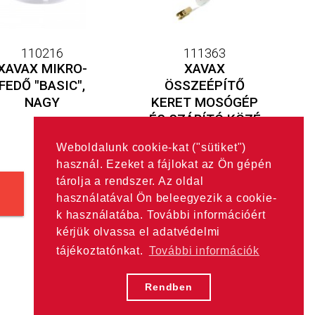
110216
111363
XAVAX MIKRO-
XAVAX
FEDŐ "BASIC",
ÖSSZEÉPÍTŐ
NAGY
KERET MOSÓGÉP
ÉS SZÁRÍTÓ KÖZÉ
Weboldalunk cookie-kat ("sütiket")
használ. Ezeket a fájlokat az Ön gépén
tárolja a rendszer. Az oldal
használatával Ön beleegyezik a cookie-
k használatába. További információért
kérjük olvassa el adatvédelmi
tájékoztatónkat.
További információk
Rendben