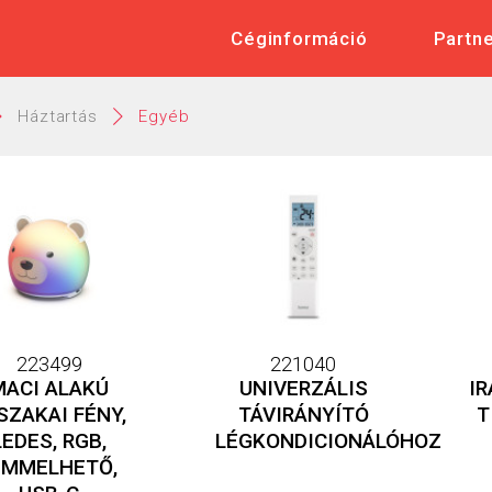
 Műszaki és Elektronikai Nagykere
Céginformáció
Partn
Háztartás
Egyéb
223499
221040
MACI ALAKÚ
UNIVERZÁLIS
I
SZAKAI FÉNY,
TÁVIRÁNYÍTÓ
T
LEDES, RGB,
LÉGKONDICIONÁLÓHOZ
IMMELHETŐ,