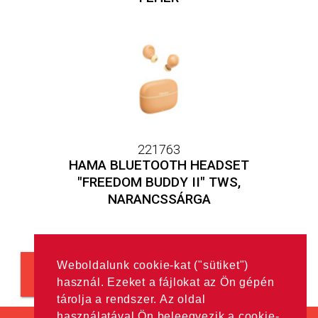
221763
HAMA BLUETOOTH HEADSET
"FREEDOM BUDDY II" TWS,
NARANCSSÁRGA
Weboldalunk cookie-kat ("sütiket")
Még több
használ. Ezeket a fájlokat az Ön gépén
tárolja a rendszer. Az oldal
használatával Ön beleegyezik a cookie-