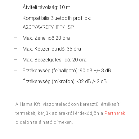
Átviteli távolság: 10 m
Kompatibilis Bluetooth-profilok:
A2DP/AVRCP/HFP/HSP
Max. Zenei idő 20 óra
Max. Készenléti idő: 35 óra
Max. Beszélgetési idő: 20 óra
Érzékenység (fejhallgató): 90 dB +/- 3 dB
Érzékenység (mikrofon): -32 dB /- 2 dB
A Hama Kft. viszonteladókon keresztül értékesíti
termékeit, kérjük az árakról érdekődjön a
Partnerek
oldalon található címeken.