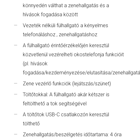
könnyedén válthat a zenehallgatás és a
hívások fogadása között
Vezeték nélküli fülhallgató a kényelmes
telefonáláshoz , zenehallgatáshoz
A fülhallgató érintőérzékelőjén keresztül
közvetlenül vezérelheti okostelefonja funkcióit
(pl. hívások
fogadása/kezdeményezése/elutasítása/zenehallgatá
Zene vezérlő funkciók (lejátszás/szünet)
Töltőtokkal: A fülhallgató akár kétszer is
feltölthető a tok segítségével
A töltőtok USB-C csatlakozón keresztül
tölthető
Zenehallgatás/beszélgetés időtartama: 4 óra