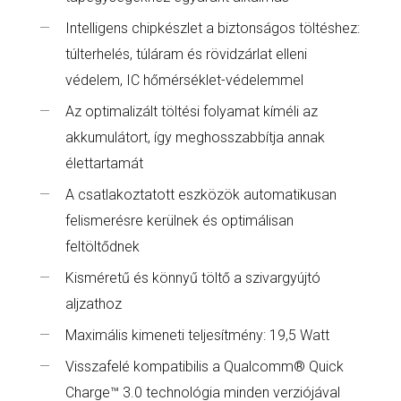
Intelligens chipkészlet a biztonságos töltéshez:
túlterhelés, túláram és rövidzárlat elleni
védelem, IC hőmérséklet-védelemmel
Az optimalizált töltési folyamat kíméli az
akkumulátort, így meghosszabbítja annak
élettartamát
A csatlakoztatott eszközök automatikusan
felismerésre kerülnek és optimálisan
feltöltődnek
Kisméretű és könnyű töltő a szivargyújtó
aljzathoz
Maximális kimeneti teljesítmény: 19,5 Watt
Visszafelé kompatibilis a Qualcomm® Quick
Charge™ 3.0 technológia minden verziójával