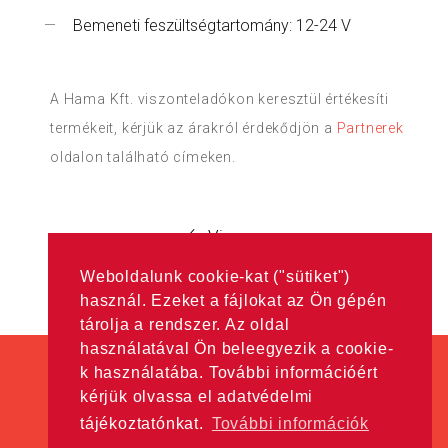
Bemeneti feszültségtartomány: 12-24 V
A Hama Kft. viszonteladókon keresztül értékesíti
termékeit, kérjük az árakról érdekődjön a
Partnerek
oldalon található címeken.
Vissza
Weboldalunk cookie-kat ("sütiket")
használ. Ezeket a fájlokat az Ön gépén
tárolja a rendszer. Az oldal
használatával Ön beleegyezik a cookie-
k használatába. További információért
kérjük olvassa el adatvédelmi
tájékoztatónkat.
További információk
Minden jog fenntartva! © Hama Kft. 2016