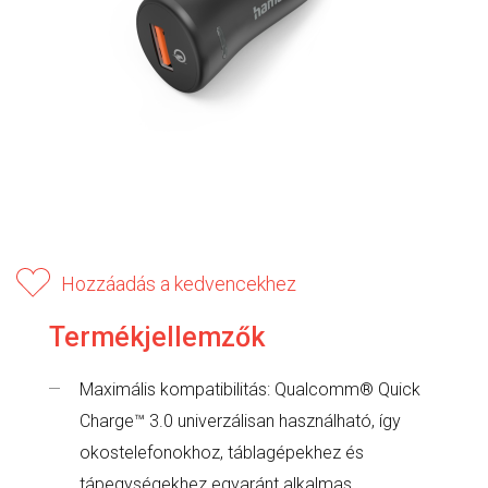
Hozzáadás a kedvencekhez
Termékjellemzők
Maximális kompatibilitás: Qualcomm® Quick
Charge™ 3.0 univerzálisan használható, így
okostelefonokhoz, táblagépekhez és
tápegységekhez egyaránt alkalmas