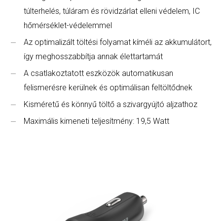
túlterhelés, túláram és rövidzárlat elleni védelem, IC
hőmérséklet-védelemmel
Az optimalizált töltési folyamat kíméli az akkumulátort,
így meghosszabbítja annak élettartamát
A csatlakoztatott eszközök automatikusan
felismerésre kerülnek és optimálisan feltöltődnek
Kisméretű és könnyű töltő a szivargyújtó aljzathoz
Maximális kimeneti teljesítmény: 19,5 Watt