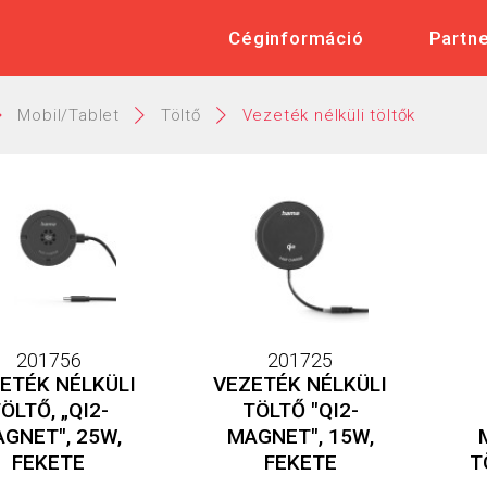
Céginformáció
Partn
Mobil/Tablet
Töltő
Vezeték nélküli töltők
201756
201725
ETÉK NÉLKÜLI
VEZETÉK NÉLKÜLI
ÖLTŐ, „QI2-
TÖLTŐ "QI2-
GNET", 25W,
MAGNET", 15W,
FEKETE
FEKETE
T