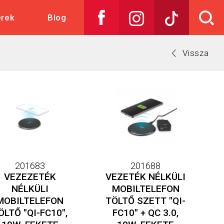
erek
Blog
Vissza
201683
201688
VEZEZETÉK
VEZETÉK NÉLKÜLI
NÉLKÜLI
MOBILTELEFON
MOBILTELEFON
TÖLTŐ SZETT "QI-
ÖLTŐ "QI-FC10",
FC10" + QC 3.0,