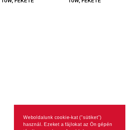
10W, FEKETE
10W, FEKETE
Weboldalunk cookie-kat ("sütiket")
használ. Ezeket a fájlokat az Ön gépén