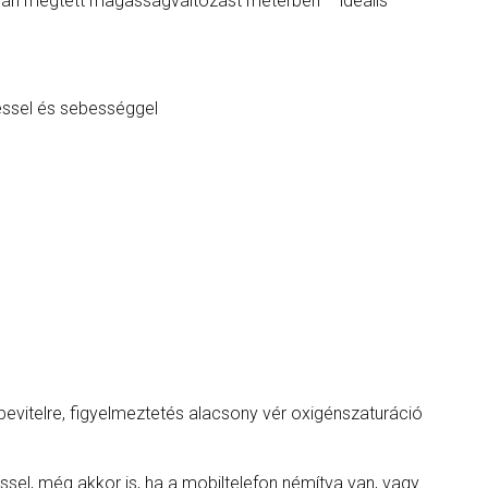
án megtett magasságváltozást méterben – ideális
éssel és sebességgel
bevitelre, figyelmeztetés alacsony vér oxigénszaturáció
ssel, még akkor is, ha a mobiltelefon némítva van, vagy