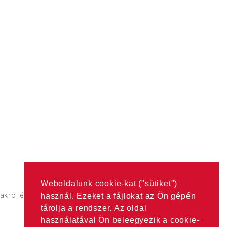
Weboldalunk cookie-kat ("sütiket")
árakról érdekődjön a
Partnerek
oldalon található címeken.
használ. Ezeket a fájlokat az Ön gépén
tárolja a rendszer. Az oldal
használatával Ön beleegyezik a cookie-