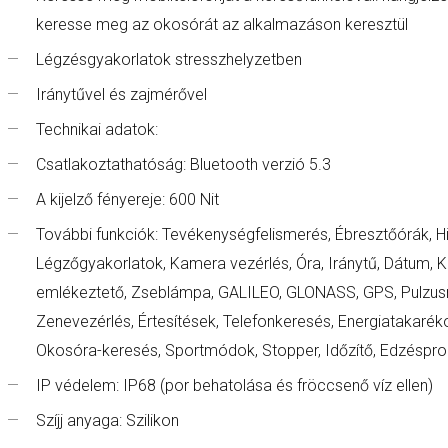
keresse meg az okosórát az alkalmazáson keresztül
Légzésgyakorlatok stresszhelyzetben
Iránytűvel és zajmérővel
Technikai adatok:
Csatlakoztathatóság: Bluetooth verzió 5.3
A kijelző fényereje: 600 Nit
További funkciók: Tevékenységfelismerés, Ébresztőórák, H
Légzőgyakorlatok, Kamera vezérlés, Óra, Iránytű, Dátum, 
emlékeztető, Zseblámpa, GALILEO, GLONASS, GPS, Pulzusr
Zenevezérlés, Értesítések, Telefonkeresés, Energiatakaréko
Okosóra-keresés, Sportmódok, Stopper, Időzítő, Edzésprogr
IP védelem: IP68 (por behatolása és fröccsenő víz ellen)
Szíjj anyaga: Szilikon