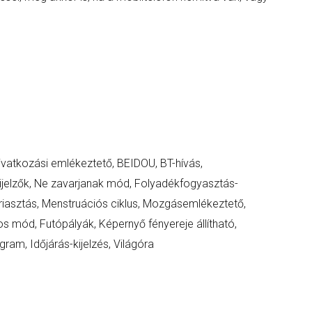
ivatkozási emlékeztető, BEIDOU, BT-hívás,
Kijelzők, Ne zavarjanak mód, Folyadékfogyasztás-
iasztás, Menstruációs ciklus, Mozgásemlékeztető,
s mód, Futópályák, Képernyő fényereje állítható,
am, Időjárás-kijelzés, Világóra