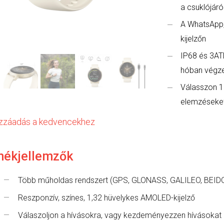
a csuklójáró
A WhatsApp,
kijelzőn
IP68 és 3ATM
hóban végze
Válasszon 1
elemzéseket
zzáadás a kedvencekhez
mékjellemzők
Több műholdas rendszert (GPS, GLONASS, GALILEO, BEIDO
Reszponzív, színes, 1,32 hüvelykes AMOLED-kijelző
Válaszoljon a hívásokra, vagy kezdeményezzen hívásokat k