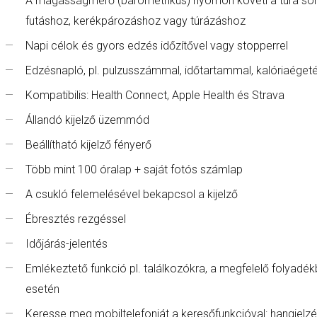
A magasságmérő (barometrikus) nyomon követi a túra sor
futáshoz, kerékpározáshoz vagy túrázáshoz
Napi célok és gyors edzés időzítővel vagy stopperrel
Edzésnapló, pl. pulzusszámmal, időtartammal, kalóriaéget
Kompatibilis: Health Connect, Apple Health és Strava
Állandó kijelző üzemmód
Beállítható kijelző fényerő
Több mint 100 óralap + saját fotós számlap
A csukló felemelésével bekapcsol a kijelző
Ébresztés rezgéssel
Időjárás-jelentés
Emlékeztető funkció pl. találkozókra, a megfelelő folyadék
esetén
Keresse meg mobiltelefonját a keresőfunkcióval: hangjelzé