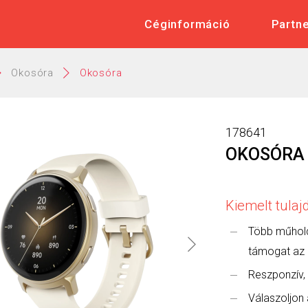
 Műszaki és Elektronikai Nagykere
Céginformáció
Partn
Okosóra
Okosóra
178641
OKOSÓRA 
Kiemelt tula
Több műhold
támogat az 
Reszponzív, 
Válaszoljon