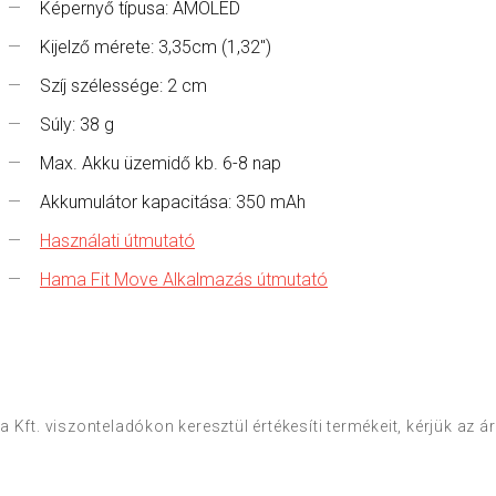
Képernyő típusa: AMOLED
Kijelző mérete: 3,35cm (1,32")
Szíj szélessége: 2 cm
Súly: 38 g
Max. Akku üzemidő kb. 6-8 nap
Akkumulátor kapacitása: 350 mAh
Használati útmutató
Hama Fit Move Alkalmazás útmutató
 Kft. viszonteladókon keresztül értékesíti termékeit, kérjük az 