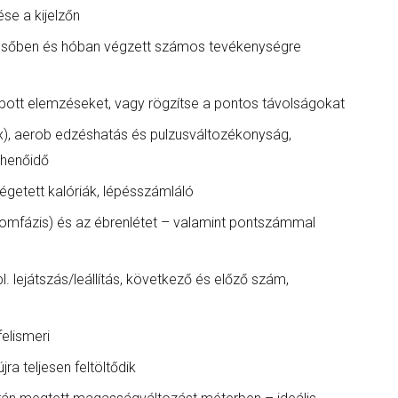
se a kijelzőn
t esőben és hóban végzett számos tevékenységre
bott elemzéseket, vagy rögzítse a pontos távolságokat
), aerob edzéshatás és pulzusváltozékonyság,
ihenőidő
elégetett kalóriák, lépésszámláló
lomfázis) és az ébrenlétet – valamint pontszámmal
l. lejátszás/leállítás, következő és előző szám,
elismeri
ra teljesen feltöltődik