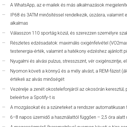
A WhatsApp, az e-mailek és más alkalmazások megjeleníté
IP68 és 3ATM minősítéssel rendelkezik, úszásra, valamin
alkalmas
Válasszon 110 sportág közül, és szerezzen személyre sza
Részletes edzésadatok: maximális oxigénfelvétel (VO2max
testenergia-érték, valamint a hatékony edzéshez ajánlott p
Nyugalmi és alvási pulzus, stresszszint, vér oxigénszintje, 
Nyomon követi a könnyű és a mély alvást, a REM-fázist (á
értékeli az alvás minőségét
Vezérelje a zenét okostelefonjáról az okosórán keresztül, p
beleértve a Spotify-t is
A mozgásokat és a szüneteket a rendszer automatikusan f
6–8 napos üzemidő a használattól függően – 2,5 óra alatt új