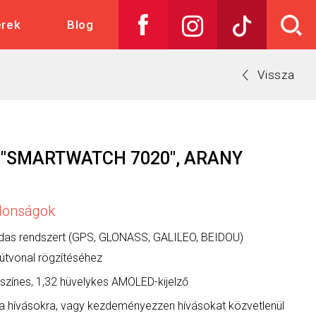
skedelem
erek
Blog
Vissza
"SMARTWATCH 7020", ARANY
jdonságok
as rendszert (GPS, GLONASS, GALILEO, BEIDOU)
útvonal rögzítéséhez
színes, 1,32 hüvelykes AMOLED-kijelző
 a hívásokra, vagy kezdeményezzen hívásokat közvetlenül