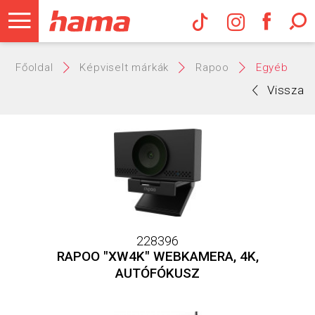
Hama Műs
Főoldal
Képviselt márkák
Rapoo
Egyéb
Vissza
228396
RAPOO "XW4K" WEBKAMERA, 4K,
AUTÓFÓKUSZ