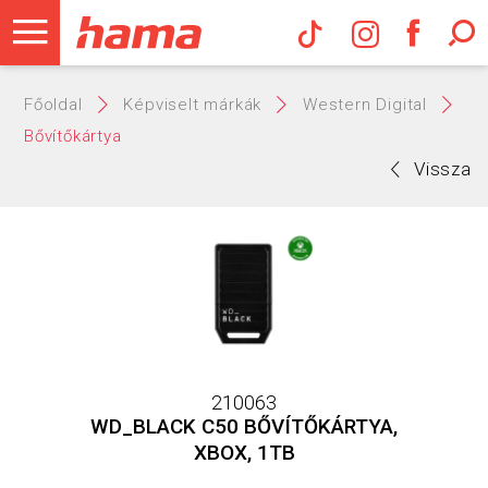
Hama Műs
Főoldal
Képviselt márkák
Western Digital
Bővítőkártya
Vissza
210063
WD_BLACK C50 BŐVÍTŐKÁRTYA,
XBOX, 1TB