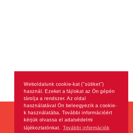
Weboldalunk cookie-kat ("sütiket")
használ. Ezeket a fájlokat az Ön gépén
tárolja a rendszer. Az oldal
használatával Ön beleegyezik a cookie-
k használatába. További információért
kérjük olvassa el adatvédelmi
tájékoztatónkat.
További információk
Minden jog fenntartva! © Hama Kft. 2016