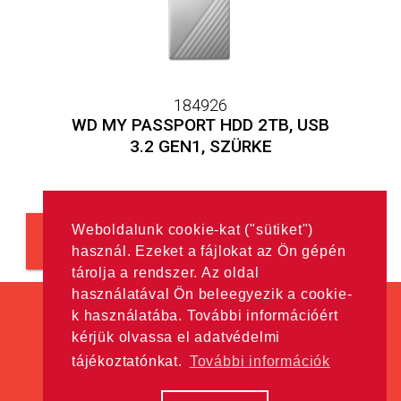
184926
WD MY PASSPORT HDD 2TB, USB
3.2 GEN1, SZÜRKE
Weboldalunk cookie-kat ("sütiket")
Még több
használ. Ezeket a fájlokat az Ön gépén
tárolja a rendszer. Az oldal
használatával Ön beleegyezik a cookie-
k használatába. További információért
kérjük olvassa el adatvédelmi
tájékoztatónkat.
További információk
Minden jog fenntartva! © Hama Kft. 2016
Adatkezelési tájékoztató