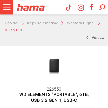
Hama Műs
Főoldal
Képviselt márkák
Western Digital
Külső HDD
Vissza
226550
WD ELEMENTS "PORTABLE", 6TB,
USB 3.2 GEN 1, USB-C