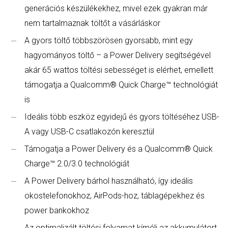
generációs készülékekhez, mivel ezek gyakran már
nem tartalmaznak töltőt a vásárláskor
A gyors töltő többszörösen gyorsabb, mint egy
hagyományos töltő – a Power Delivery segítségével
akár 65 wattos töltési sebességet is elérhet, emellett
támogatja a Qualcomm® Quick Charge™ technológiát
is
Ideális több eszköz egyidejű és gyors töltéséhez USB-
A vagy USB-C csatlakozón keresztül
Támogatja a Power Delivery és a Qualcomm® Quick
Charge™ 2.0/3.0 technológiát
A Power Delivery bárhol használható, így ideális
okostelefonokhoz, AirPods-hoz, táblagépekhez és
power bankokhoz
Az optimalizált töltési folyamat kíméli az akkumulátort,