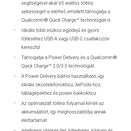
segítségével akár 65 wattos töltési
sebességet is elérhet, emellett támogatja a
Qualcomm® Quick Charge™ technológiát is
Ideális több eszköz egyidejű és gyors
töltéséhez USB-A vagy USB-C csatlakozón
keresztül
Támogatja a Power Delivery és a Qualcomm®
Quick Charge™ 2.0/3.0 technológiát
A Power Delivery bárhol használható, így
ideális okostelefonokhoz, AirPods-hoz,
táblagépekhez és power bankokhoz
Az optimalizált töltési folyamat kíméli az
akkumulátort, így meghosszabbítja annak
élettartamát
Intelligens chipkészlet: túlterhelés, túláram és