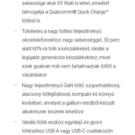
sebessége akár 65 Watt is lehet, emellett
támogatja a Qualcomm® Quick Charge™
töltést is
Tökéletes a nagy töltési teljesítményű
okostelefonokhoz: nagy sebességgel, 30 perc
alatt 60%-ra tölti a készülékeket, ideális a
legújabb generációs készülékekhez, mivel
ezek gyakran már nem tartalmaznak töltőt a
vásárláskor
Nagy teljesítményű GaN töltő: szuperhatékony,
alacsony hőfejlődéssel, kompakt és könnyű
kivitelben, amelyet a gallium-nitridből készült
alkatrészek tesznek lehetővé
Ideális több eszköz egyidejű és gyors
töltéséhez USB-A vagy USB-C csatlakozón