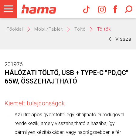
Hama Műs
Főoldal
Mobil/Tablet
Töltő
Töltők
Vissza
201976
HÁLÓZATI TÖLTŐ, USB + TYPE-C "PD,QC"
65W, ÖSSZEHAJTHATÓ
Kiemelt tulajdonságok
Az ultralapos gyorstöltő egy kihajtható eurodugóval
rendelkezik, amely visszahajtható a házába, így
bármilyen kézitáskában vagy nadrágzsebben elfér