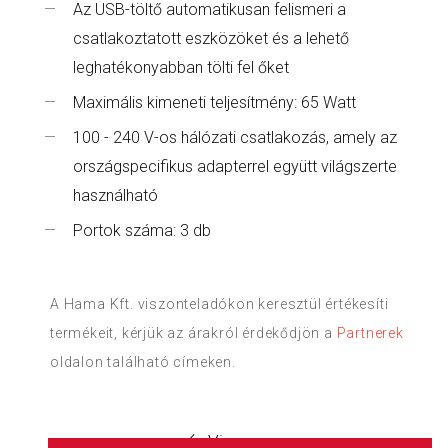
Az USB-töltő automatikusan felismeri a
csatlakoztatott eszközöket és a lehető
leghatékonyabban tölti fel őket
Maximális kimeneti teljesítmény: 65 Watt
100 - 240 V-os hálózati csatlakozás, amely az
országspecifikus adapterrel együtt világszerte
használható
Portok száma: 3 db
A Hama Kft. viszonteladókon keresztül értékesíti
termékeit, kérjük az árakról érdekődjön a
Partnerek
oldalon található címeken.
Vissza