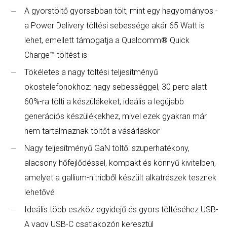
A gyorstöltő gyorsabban tölt, mint egy hagyományos -
a Power Delivery töltési sebessége akár 65 Watt is
lehet, emellett támogatja a Qualcomm® Quick
Charge™ töltést is
Tökéletes a nagy töltési teljesítményű
okostelefonokhoz: nagy sebességgel, 30 perc alatt
60%-ra tölti a készülékeket, ideális a legújabb
generációs készülékekhez, mivel ezek gyakran már
nem tartalmaznak töltőt a vásárláskor
Nagy teljesítményű GaN töltő: szuperhatékony,
alacsony hőfejlődéssel, kompakt és könnyű kivitelben,
amelyet a gallium-nitridből készült alkatrészek tesznek
lehetővé
Ideális több eszköz egyidejű és gyors töltéséhez USB-
A vagy USB-C csatlakozón keresztül