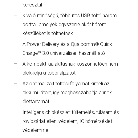
keresztül
Kiváló minőségű, többutas USB töltő három
porttal, amelyek egyszerre akár három
készüléket is tölthetnek
A Power Delivery és a Qualcomm® Quick
Charge™ 3.0 univerzálisan használható
A kompakt kialakításnak köszönhetően nem
blokkolja a többi aljzatot
Az optimalizált töltési folyamat kíméli az
akkumulátort, így meghosszabbítja annak
élettartamát
Intelligens chipkészlet: túlterhelés, túláram és
rövidzárlat elleni védelem, IC hőmérséklet-
védelemmel