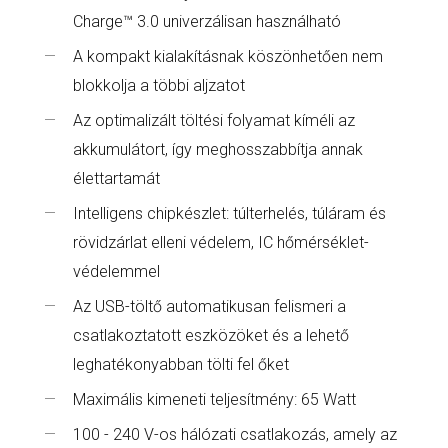
Charge™ 3.0 univerzálisan használható
A kompakt kialakításnak köszönhetően nem
blokkolja a többi aljzatot
Az optimalizált töltési folyamat kíméli az
akkumulátort, így meghosszabbítja annak
élettartamát
Intelligens chipkészlet: túlterhelés, túláram és
rövidzárlat elleni védelem, IC hőmérséklet-
védelemmel
Az USB-töltő automatikusan felismeri a
csatlakoztatott eszközöket és a lehető
leghatékonyabban tölti fel őket
Maximális kimeneti teljesítmény: 65 Watt
100 - 240 V-os hálózati csatlakozás, amely az