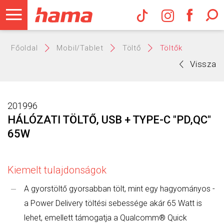
Hama Műs
Főoldal
Mobil/Tablet
Töltő
Töltők
Vissza
201996
HÁLÓZATI TÖLTŐ, USB + TYPE-C "PD,QC"
65W
Kiemelt tulajdonságok
A gyorstöltő gyorsabban tölt, mint egy hagyományos -
a Power Delivery töltési sebessége akár 65 Watt is
lehet, emellett támogatja a Qualcomm® Quick