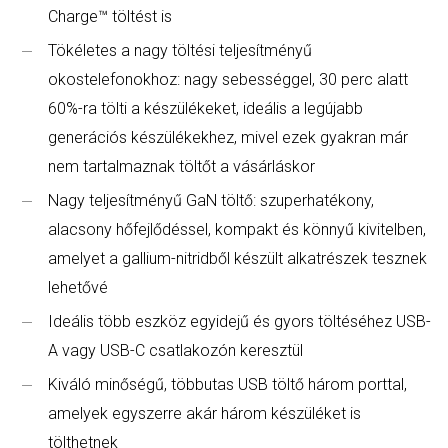
Charge™ töltést is
Tökéletes a nagy töltési teljesítményű
okostelefonokhoz: nagy sebességgel, 30 perc alatt
60%-ra tölti a készülékeket, ideális a legújabb
generációs készülékekhez, mivel ezek gyakran már
nem tartalmaznak töltőt a vásárláskor
Nagy teljesítményű GaN töltő: szuperhatékony,
alacsony hőfejlődéssel, kompakt és könnyű kivitelben,
amelyet a gallium-nitridből készült alkatrészek tesznek
lehetővé
Ideális több eszköz egyidejű és gyors töltéséhez USB-
A vagy USB-C csatlakozón keresztül
Kiváló minőségű, többutas USB töltő három porttal,
amelyek egyszerre akár három készüléket is
tölthetnek