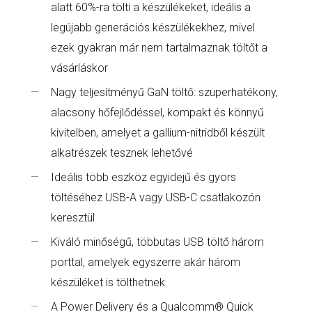
alatt 60%-ra tölti a készülékeket, ideális a
legújabb generációs készülékekhez, mivel
ezek gyakran már nem tartalmaznak töltőt a
vásárláskor
Nagy teljesítményű GaN töltő: szuperhatékony,
alacsony hőfejlődéssel, kompakt és könnyű
kivitelben, amelyet a gallium-nitridből készült
alkatrészek tesznek lehetővé
Ideális több eszköz egyidejű és gyors
töltéséhez USB-A vagy USB-C csatlakozón
keresztül
Kiváló minőségű, többutas USB töltő három
porttal, amelyek egyszerre akár három
készüléket is tölthetnek
A Power Delivery és a Qualcomm® Quick