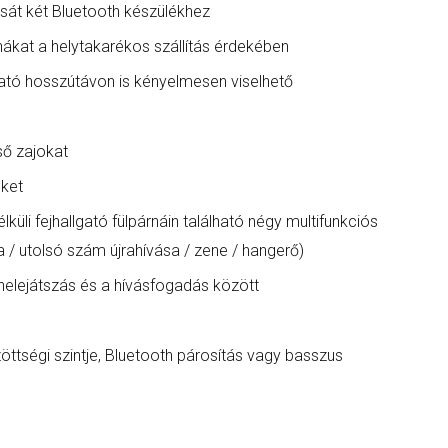
tását két Bluetooth készülékhez
rnákat a helytakarékos szállítás érdekében
ató hosszútávon is kényelmesen viselhető
ső zajokat
eket
üli fejhallgató fülpárnáin található négy multifunkciós
/ utolsó szám újrahívása / zene / hangerő)
nelejátszás és a hívásfogadás között
töttségi szintje, Bluetooth párosítás vagy basszus