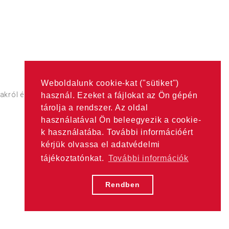
Weboldalunk cookie-kat ("sütiket")
árakról érdekődjön a
Partnerek
oldalon található címeken.
használ. Ezeket a fájlokat az Ön gépén
tárolja a rendszer. Az oldal
használatával Ön beleegyezik a cookie-
k használatába. További információért
kérjük olvassa el adatvédelmi
tájékoztatónkat.
További információk
Rendben