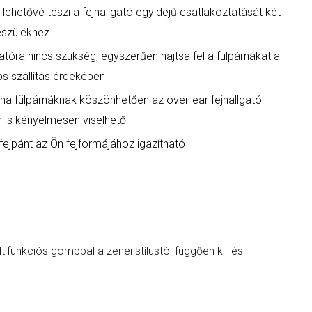
t lehetővé teszi a fejhallgató egyidejű csatlakoztatását két
észülékhez
gatóra nincs szükség, egyszerűen hajtsa fel a fülpárnákat a
s szállítás érdekében
ha fülpárnáknak köszönhetően az over-ear fejhallgató
 is kényelmesen viselhető
fejpánt az Ön fejformájához igazítható
ltifunkciós gombbal a zenei stílustól függően ki- és