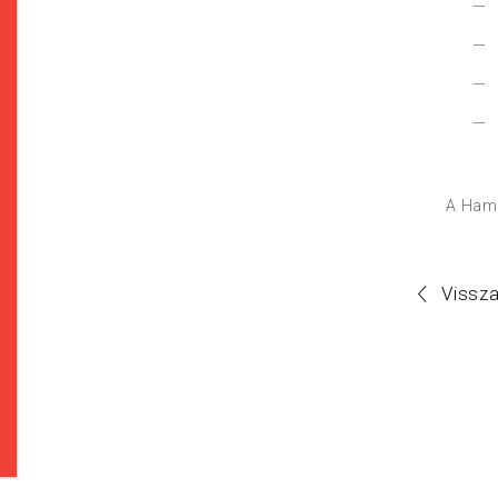
A Hama
Vissz