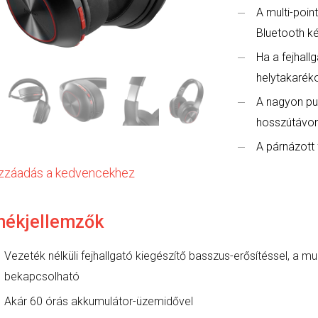
A multi-poin
Bluetooth k
Ha a fejhall
helytakaréko
A nagyon pu
hosszútávon
A párnázott 
zzáadás a kedvencekhez
mékjellemzők
Vezeték nélküli fejhallgató kiegészítő basszus-erősítéssel, a mu
bekapcsolható
Akár 60 órás akkumulátor-üzemidővel