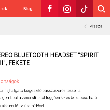
skedelem
erek
Blog
Vissza
REO BLUETOOTH HEADSET "SPIRIT
II", FEKETE
jdonságok
üli fejhallgató kiegészítő basszus-erősítéssel, a
s gombbal a zenei stílustól függően ki- és bekapcsolható
s akkumulátor-üzemidővel