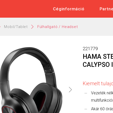
 Műszaki és Elektronikai Nagykere
Céginformáció
Partn
Mobil/Tablet
Fülhallgató / Headset
221779
HAMA STE
CALYPSO I
Kiemelt tula
Vezeték nélk
multifunkció
Akár 60 órá