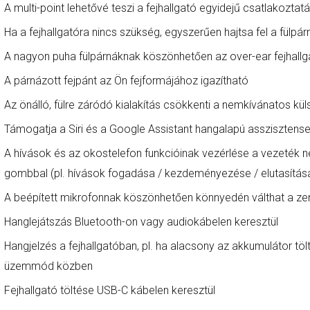
A multi-point lehetővé teszi a fejhallgató egyidejű csatlakozta
Ha a fejhallgatóra nincs szükség, egyszerűen hajtsa fel a fülpá
A nagyon puha fülpárnáknak köszönhetően az over-ear fejhallg
A párnázott fejpánt az Ön fejformájához igazítható
Az önálló, fülre záródó kialakítás csökkenti a nemkívánatos kül
Támogatja a Siri és a Google Assistant hangalapú asszisztens
A hívások és az okostelefon funkcióinak vezérlése a vezeték nélk
gombbal (pl. hívások fogadása / kezdeményezése / elutasítása 
A beépített mikrofonnak köszönhetően könnyedén válthat a ze
Hanglejátszás Bluetooth-on vagy audiokábelen keresztül
Hangjelzés a fejhallgatóban, pl. ha alacsony az akkumulátor töl
üzemmód közben
Fejhallgató töltése USB-C kábelen keresztül