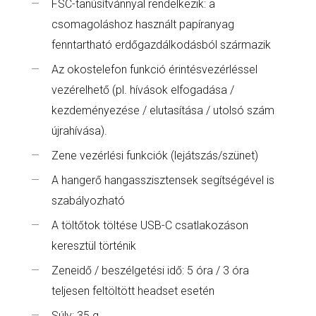
FSC-tanúsítvánnyal rendelkezik: a
csomagoláshoz használt papíranyag
fenntartható erdőgazdálkodásból származik
Az okostelefon funkció érintésvezérléssel
vezérelhető (pl. hívások elfogadása /
kezdeményezése / elutasítása / utolsó szám
újrahívása).
Zene vezérlési funkciók (lejátszás/szünet)
A hangerő hangasszisztensek segítségével is
szabályozható
A töltőtok töltése USB-C csatlakozáson
keresztül történik
Zeneidő / beszélgetési idő: 5 óra / 3 óra
teljesen feltöltött headset esetén
Súly: 35 g