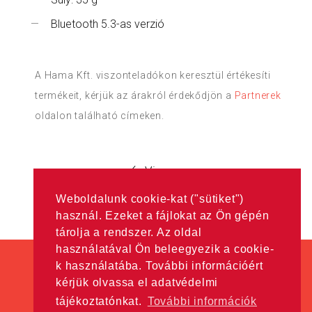
Bluetooth 5.3-as verzió
A Hama Kft. viszonteladókon keresztül értékesíti
termékeit, kérjük az árakról érdekődjön a
Partnerek
oldalon található címeken.
Vissza
Weboldalunk cookie-kat ("sütiket")
használ. Ezeket a fájlokat az Ön gépén
tárolja a rendszer. Az oldal
használatával Ön beleegyezik a cookie-
k használatába. További információért
kérjük olvassa el adatvédelmi
tájékoztatónkat.
További információk
Minden jog fenntartva! © Hama Kft. 2016