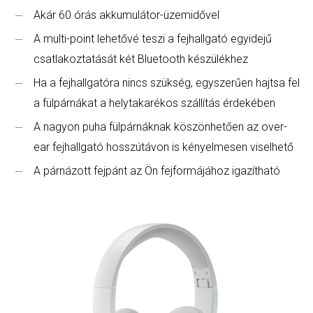
Akár 60 órás akkumulátor-üzemidővel
A multi-point lehetővé teszi a fejhallgató egyidejű
csatlakoztatását két Bluetooth készülékhez
Ha a fejhallgatóra nincs szükség, egyszerűen hajtsa fel
a fülpárnákat a helytakarékos szállítás érdekében
A nagyon puha fülpárnáknak köszönhetően az over-
ear fejhallgató hosszútávon is kényelmesen viselhető
A párnázott fejpánt az Ön fejformájához igazítható