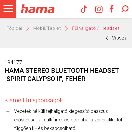
Hama Műs
Főoldal
Mobil/Tablet
Fülhallgató / Headset
Vissza
184177
HAMA STEREO BLUETOOTH HEADSET
"SPIRIT CALYPSO II", FEHÉR
Kiemelt tulajdonságok
Vezeték nélküli fejhallgató kiegészítő basszus-
erősítéssel, a multifunkciós gombbal a zenei stílustól
függően ki- és bekapcsolható