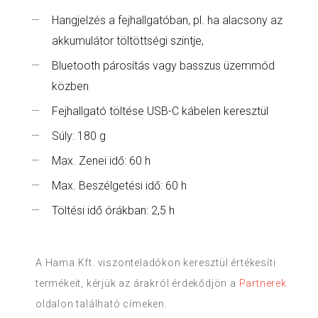
Hangjelzés a fejhallgatóban, pl. ha alacsony az
akkumulátor töltöttségi szintje,
Bluetooth párosítás vagy basszus üzemmód
közben
Fejhallgató töltése USB-C kábelen keresztül
Súly: 180 g
Max. Zenei idő: 60 h
Max. Beszélgetési idő: 60 h
Töltési idő órákban: 2,5 h
A Hama Kft. viszonteladókon keresztül értékesíti
termékeit, kérjük az árakról érdekődjön a
Partnerek
oldalon található címeken.