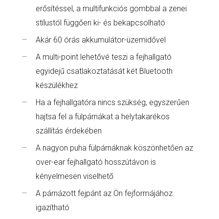
erősítéssel, a multifunkciós gombbal a zenei
stílustól függően ki- és bekapcsolható
Akár 60 órás akkumulátor-üzemidővel
A multi-point lehetővé teszi a fejhallgató
egyidejű csatlakoztatását két Bluetooth
készülékhez
Ha a fejhallgatóra nincs szükség, egyszerűen
hajtsa fel a fülpárnákat a helytakarékos
szállítás érdekében
A nagyon puha fülpárnáknak köszönhetően az
over-ear fejhallgató hosszútávon is
kényelmesen viselhető
A párnázott fejpánt az Ön fejformájához
igazítható