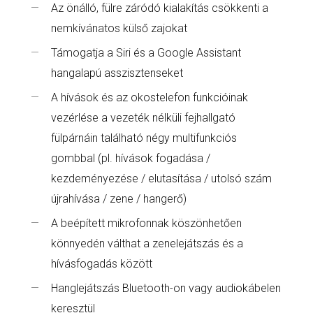
Az önálló, fülre záródó kialakítás csökkenti a
nemkívánatos külső zajokat
Támogatja a Siri és a Google Assistant
hangalapú asszisztenseket
A hívások és az okostelefon funkcióinak
vezérlése a vezeték nélküli fejhallgató
fülpárnáin található négy multifunkciós
gombbal (pl. hívások fogadása /
kezdeményezése / elutasítása / utolsó szám
újrahívása / zene / hangerő)
A beépített mikrofonnak köszönhetően
könnyedén válthat a zenelejátszás és a
hívásfogadás között
Hanglejátszás Bluetooth-on vagy audiokábelen
keresztül