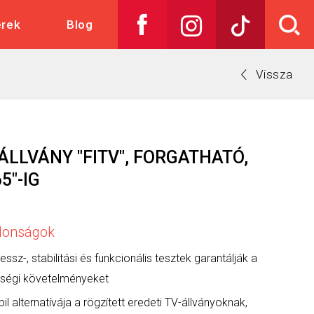
skedelem
erek
Blog
Vissza
ÁLLVÁNY "FITV", FORGATHATÓ,
5"-IG
jdonságok
essz-, stabilitási és funkcionális tesztek garantálják a
ségi követelményeket
il alternatívája a rögzített eredeti TV-állványoknak,