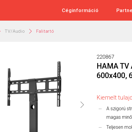
 Műszaki és Elektronikai Nagykere
Céginformáció
Partn
TV/Audio
Falitartó
220867
HAMA TV 
600x400, 6
Kiemelt tula
A szigorú str
magas minő
Teljesen mob