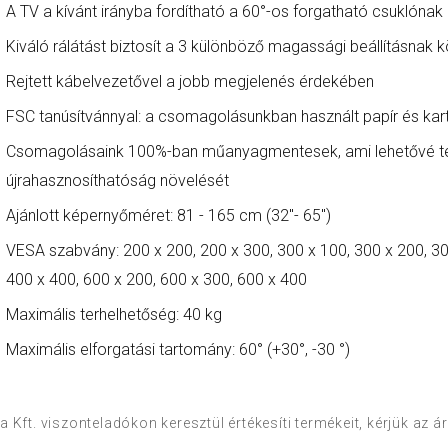
A TV a kívánt irányba fordítható a 60°-os forgatható csuklóna
Kiváló rálátást biztosít a 3 különböző magassági beállításnak
Rejtett kábelvezetővel a jobb megjelenés érdekében
FSC tanúsítvánnyal: a csomagolásunkban használt papír és ka
Csomagolásaink 100%-ban műanyagmentesek, ami lehetővé te
újrahasznosíthatóság növelését
Ajánlott képernyőméret: 81 - 165 cm (32"- 65")
VESA szabvány: 200 x 200, 200 x 300, 300 x 100, 300 x 200, 30
400 x 400, 600 x 200, 600 x 300, 600 x 400
Maximális terhelhetőség: 40 kg
Maximális elforgatási tartomány: 60° (+30°, -30 °)
 Kft. viszonteladókon keresztül értékesíti termékeit, kérjük az 