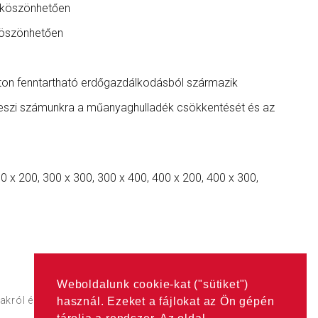
k köszönhetően
 köszönhetően
rton fenntartható erdőgazdálkodásból származik
szi számunkra a műanyaghulladék csökkentését és az
0 x 200, 300 x 300, 300 x 400, 400 x 200, 400 x 300,
Weboldalunk cookie-kat ("sütiket")
árakról érdekődjön a
Partnerek
oldalon található címeken.
használ. Ezeket a fájlokat az Ön gépén