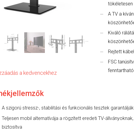
tökéletesen 
A TV a kíván
köszönhető
Kiváló rálát
köszönhető
Rejtett káb
FSC tanúsít
fenntarthat
zzáadás a kedvencekhez
mékjellemzők
A szigorú stressz-, stabilitási és funkcionális tesztek garantá
Teljesen mobil alternatívája a rögzített eredeti TV-állványokna
biztosítva