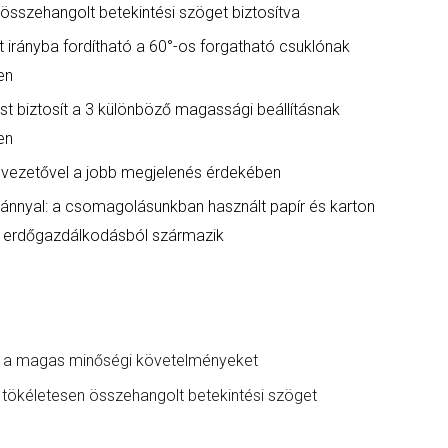
összehangolt betekintési szöget biztosítva
t irányba fordítható a 60°-os forgatható csuklónak
en
ást biztosít a 3 különböző magassági beállításnak
en
elvezetővel a jobb megjelenés érdekében
vánnyal: a csomagolásunkban használt papír és karton
ó erdőgazdálkodásból származik
lják a magas minőségi követelményeket
k, tökéletesen összehangolt betekintési szöget