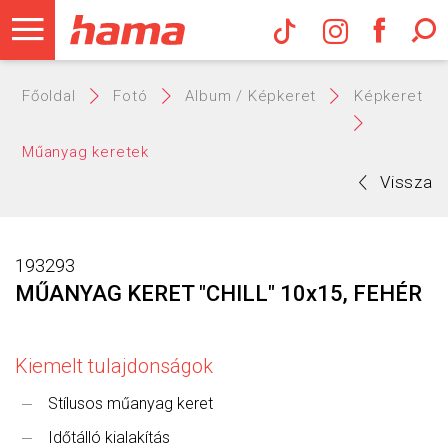
Hama Műs
Főoldal
Fotó
Album / Képkeret
Képkeret
Műanyag keretek
Vissza
193293
MŰANYAG KERET "CHILL" 10x15, FEHÉR
Kiemelt tulajdonságok
Stílusos műanyag keret
Időtálló kialakítás