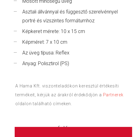
Mosott minőségű üveg
Asztali állvánnyal és függesztő szerelvénnyel
portré és vízszintes formátumhoz
Képkeret mérete: 10 x 15 cm
Képméret: 7 x 10 cm
Az üveg típusa: Reflex
Anyag: Polisztirol (PS)
A Hama Kft. viszonteladókon keresztül értékesíti
termékeit, kérjük az árakról érdekődjön a
Partnerek
oldalon található címeken.
Vissza