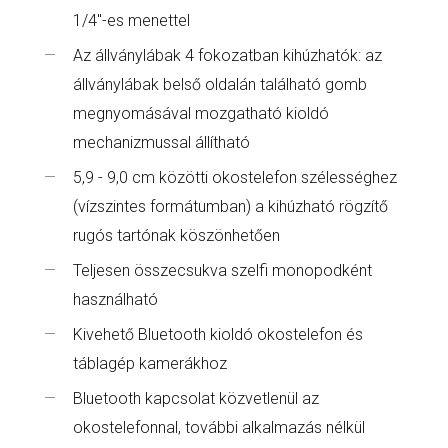
1/4"-es menettel
Az állványlábak 4 fokozatban kihúzhatók: az
állványlábak belső oldalán található gomb
megnyomásával mozgatható kioldó
mechanizmussal állítható
5,9 - 9,0 cm közötti okostelefon szélességhez
(vízszintes formátumban) a kihúzható rögzítő
rugós tartónak köszönhetően
Teljesen összecsukva szelfi monopodként
használható
Kivehető Bluetooth kioldó okostelefon és
táblagép kamerákhoz
Bluetooth kapcsolat közvetlenül az
okostelefonnal, további alkalmazás nélkül