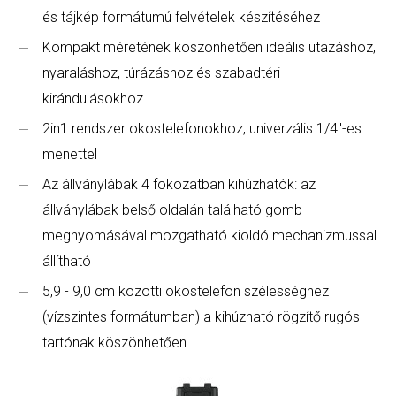
és tájkép formátumú felvételek készítéséhez
Kompakt méretének köszönhetően ideális utazáshoz,
nyaraláshoz, túrázáshoz és szabadtéri
kirándulásokhoz
2in1 rendszer okostelefonokhoz, univerzális 1/4"-es
menettel
Az állványlábak 4 fokozatban kihúzhatók: az
állványlábak belső oldalán található gomb
megnyomásával mozgatható kioldó mechanizmussal
állítható
5,9 - 9,0 cm közötti okostelefon szélességhez
(vízszintes formátumban) a kihúzható rögzítő rugós
tartónak köszönhetően