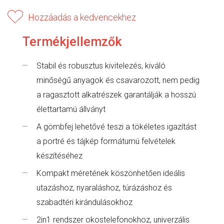
Hozzáadás a kedvencekhez
Termékjellemzők
Stabil és robusztus kivitelezés, kiváló
minőségű anyagok és csavarozott, nem pedig
a ragasztott alkatrészek garantálják a hosszú
élettartamú állványt
A gömbfej lehetővé teszi a tökéletes igazítást
a portré és tájkép formátumú felvételek
készítéséhez
Kompakt méretének köszönhetően ideális
utazáshoz, nyaraláshoz, túrázáshoz és
szabadtéri kirándulásokhoz
2in1 rendszer okostelefonokhoz, univerzális