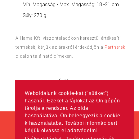
Min. Magasság - Max. Magasság: 18 -21 cm
Súly: 270 g
A Hama Kft. viszonteladókon keresztül értékesíti
termékeit, kérjük az árakról érdekődjön a
Partnerek
oldalon található címeken.
Vissza
Weboldalunk cookie-kat ("sütiket")
használ. Ezeket a fájlokat az Ön gépén
tárolja a rendszer. Az oldal
használatával Ön beleegyezik a cookie-
k használatába. További információért
kérjük olvassa el adatvédelmi
tájékoztatónkat.
További információk