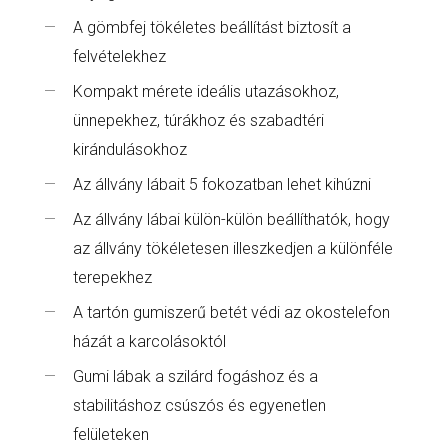
A gömbfej tökéletes beállítást biztosít a
felvételekhez
Kompakt mérete ideális utazásokhoz,
ünnepekhez, túrákhoz és szabadtéri
kirándulásokhoz
Az állvány lábait 5 fokozatban lehet kihúzni
Az állvány lábai külön-külön beállíthatók, hogy
az állvány tökéletesen illeszkedjen a különféle
terepekhez
A tartón gumiszerű betét védi az okostelefon
házát a karcolásoktól
Gumi lábak a szilárd fogáshoz és a
stabilitáshoz csúszós és egyenetlen
felületeken