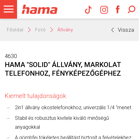
Hama Műs
Vissza
Főoldal
Fotó
Állvány
4630
HAMA "SOLID" ÁLLVÁNY, MARKOLAT
TELEFONHOZ, FÉNYKÉPEZŐGÉPHEZ
Kiemelt tulajdonságok
2in1 állvány okostelefonokhoz, univerzális 1/4 "menet
Stabil és robusztus kivitele kiváló minőségű
anyagokkal
A gömbfej tökéletes beállítást biztosít a felvételekhez