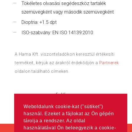
Tökéletes olvasási segédeszköz tartalék
szemüvegként vagy második szemüvegként
Dioptria: +1.5 dpt
ISO-szabvány: EN ISO 14139:2010
A Hama Kft. viszonteladókon keresztül értékesíti
termékeit, kérjük az árakról érdekődjön a
Partnerek
oldalon található címeken.
Vissza
Weboldalunk cookie-kat ("sütiket")
használ. Ezeket a fájlokat az Ön gépén
tárolja a rendszer. Az oldal
használatával Ön beleegyezik a cookie-