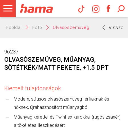
Hama Műs
Vissza
Főoldal
Fotó
Olvasószemüveg
96237
OLVASÓSZEMÜVEG, MŰANYAG,
SÖTÉTKÉK/MATT FEKETE, +1.5 DPT
Kiemelt tulajdonságok
Modern, stílusos olvasószemüveg férfiaknak és
nőknek, újrahasznosított műanyagból
Műanyag kerettel és Twinflex karokkal (rugós zsanér)
a tökéletes illeszkedésért