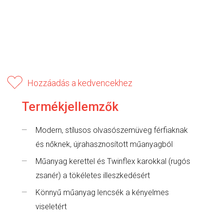
Hozzáadás a kedvencekhez
Termékjellemzők
Modern, stílusos olvasószemüveg férfiaknak
és nőknek, újrahasznosított műanyagból
Műanyag kerettel és Twinflex karokkal (rugós
zsanér) a tökéletes illeszkedésért
Könnyű műanyag lencsék a kényelmes
viseletért