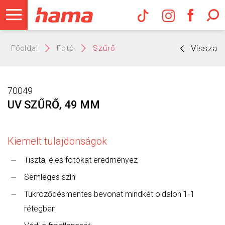
Hama Műs
Vissza
Főoldal
Fotó
Szűrő
70049
UV SZŰRŐ, 49 MM
Kiemelt tulajdonságok
Tiszta, éles fotókat eredményez
Semleges szín
Tükröződésmentes bevonat mindkét oldalon 1-1
rétegben