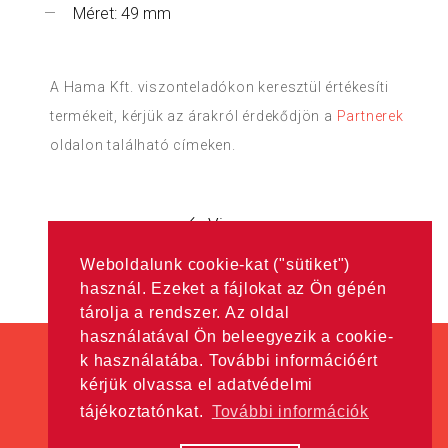
Méret: 49 mm
A Hama Kft. viszonteladókon keresztül értékesíti
termékeit, kérjük az árakról érdekődjön a
Partnerek
oldalon található címeken.
Vissza
Weboldalunk cookie-kat ("sütiket")
használ. Ezeket a fájlokat az Ön gépén
tárolja a rendszer. Az oldal
használatával Ön beleegyezik a cookie-
k használatába. További információért
kérjük olvassa el adatvédelmi
tájékoztatónkat.
További információk
Minden jog fenntartva! © Hama Kft. 2016