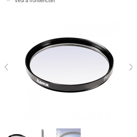
Védi a frontlencsét