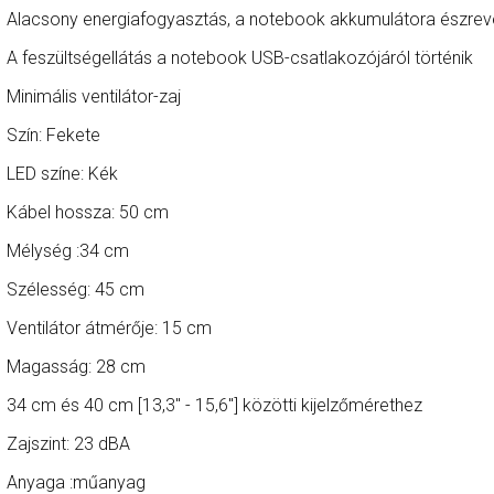
Alacsony energiafogyasztás, a notebook akkumulátora észrev
A feszültségellátás a notebook USB-csatlakozójáról történik
Minimális ventilátor-zaj
Szín: Fekete
LED színe: Kék
Kábel hossza: 50 cm
Mélység :34 cm
Szélesség: 45 cm
Ventilátor átmérője: 15 cm
Magasság: 28 cm
34 cm és 40 cm [13,3" - 15,6"] közötti kijelzőmérethez
Zajszint: 23 dBA
Anyaga :műanyag