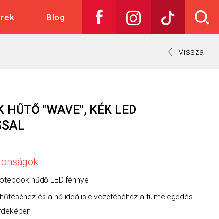
skedelem
erek
Blog
Vissza
 HŰTŐ "WAVE", KÉK LED
SSAL
jdonságok
 notebook hűdő LED fénnyel
hűtéséhez és a hő ideális elvezetéséhez a túlmelegedés
érdekében