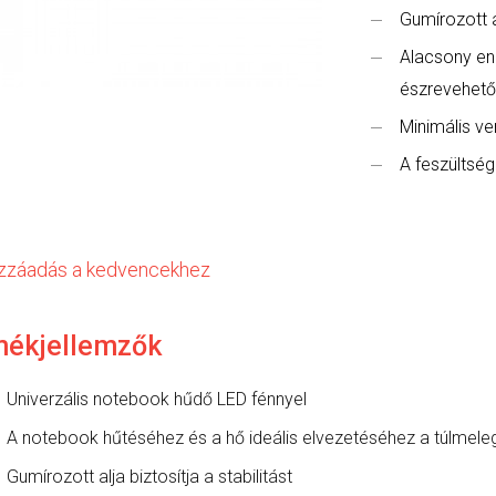
Gumírozott al
Alacsony en
észrevehető
Minimális ven
A feszültség
zzáadás a kedvencekhez
mékjellemzők
Univerzális notebook hűdő LED fénnyel
A notebook hűtéséhez és a hő ideális elvezetéséhez a túlmel
Gumírozott alja biztosítja a stabilitást