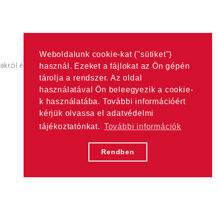
Weboldalunk cookie-kat ("sütiket")
árakról érdekődjön a
Partnerek
oldalon található címeken.
használ. Ezeket a fájlokat az Ön gépén
tárolja a rendszer. Az oldal
használatával Ön beleegyezik a cookie-
k használatába. További információért
kérjük olvassa el adatvédelmi
tájékoztatónkat.
További információk
Rendben
Hama Nagykereskedelem