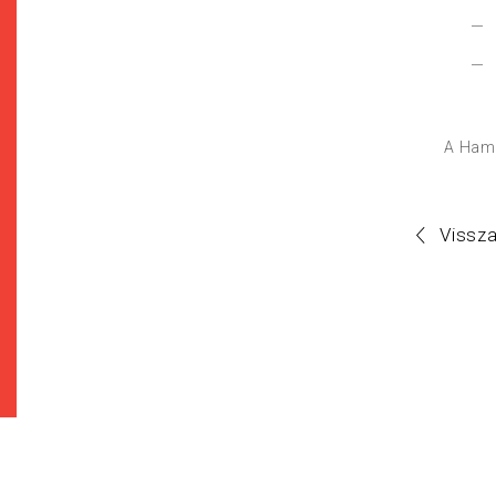
A Hama
Vissz
Minden jog fenntartva! © Hama Kft. 2016
Adatkezelési tájékoztató