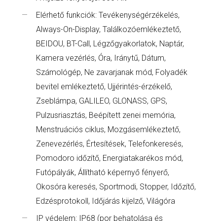
Elérhető funkciók: Tevékenységérzékelés,
Always-On-Display, Találkozóemlékeztető,
BEIDOU, BT-Call, Légzőgyakorlatok, Naptár,
Kamera vezérlés, Óra, Iránytű, Dátum,
Számológép, Ne zavarjanak mód, Folyadék
bevitel emlékeztető, Ujjérintés-érzékelő,
Zseblámpa, GALILEO, GLONASS, GPS,
Pulzusriasztás, Beépített zenei memória,
Menstruációs ciklus, Mozgásemlékeztető,
Zenevezérlés, Értesítések, Telefonkeresés,
Pomodoro időzítő, Energiatakarékos mód,
Futópályák, Állítható képernyő fényerő,
Okosóra keresés, Sportmodi, Stopper, Időzítő,
Edzésprotokoll, Időjárás kijelző, Világóra
IP védelem: IP68 (por behatolása és