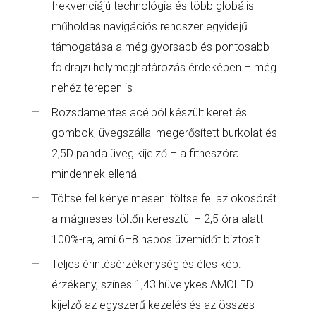
frekvenciájú technológia és több globális
műholdas navigációs rendszer egyidejű
támogatása a még gyorsabb és pontosabb
földrajzi helymeghatározás érdekében – még
nehéz terepen is
Rozsdamentes acélból készült keret és
gombok, üvegszállal megerősített burkolat és
2,5D panda üveg kijelző – a fitneszóra
mindennek ellenáll
Töltse fel kényelmesen: töltse fel az okosórát
a mágneses töltőn keresztül – 2,5 óra alatt
100%-ra, ami 6–8 napos üzemidőt biztosít
Teljes érintésérzékenység és éles kép:
érzékeny, színes 1,43 hüvelykes AMOLED
kijelző az egyszerű kezelés és az összes