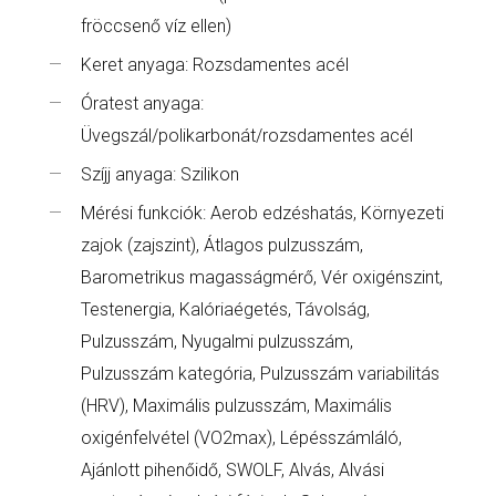
fröccsenő víz ellen)
Keret anyaga: Rozsdamentes acél
Óratest anyaga:
Üvegszál/polikarbonát/rozsdamentes acél
Szíjj anyaga: Szilikon
Mérési funkciók: Aerob edzéshatás, Környezeti
zajok (zajszint), Átlagos pulzusszám,
Barometrikus magasságmérő, Vér oxigénszint,
Testenergia, Kalóriaégetés, Távolság,
Pulzusszám, Nyugalmi pulzusszám,
Pulzusszám kategória, Pulzusszám variabilitás
(HRV), Maximális pulzusszám, Maximális
oxigénfelvétel (VO2max), Lépésszámláló,
Ajánlott pihenőidő, SWOLF, Alvás, Alvási