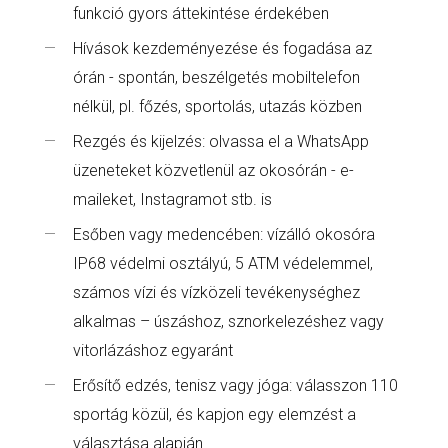
funkció gyors áttekintése érdekében
Hívások kezdeményezése és fogadása az
órán - spontán, beszélgetés mobiltelefon
nélkül, pl. főzés, sportolás, utazás közben
Rezgés és kijelzés: olvassa el a WhatsApp
üzeneteket közvetlenül az okosórán - e-
maileket, Instagramot stb. is
Esőben vagy medencében: vízálló okosóra
IP68 védelmi osztályú, 5 ATM védelemmel,
számos vízi és vízközeli tevékenységhez
alkalmas – úszáshoz, sznorkelezéshez vagy
vitorlázáshoz egyaránt
Erősítő edzés, tenisz vagy jóga: válasszon 110
sportág közül, és kapjon egy elemzést a
választása alapján