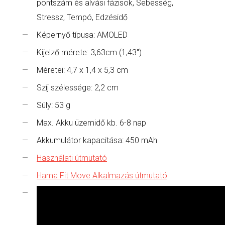
pontszám és alvási fázisok, Sebesség,
Stressz, Tempó, Edzésidő
Képernyő típusa: AMOLED
Kijelző mérete: 3,63cm (1,43")
Méretei: 4,7 x 1,4 x 5,3 cm
Szíj szélessége: 2,2 cm
Súly: 53 g
Max. Akku üzemidő kb. 6-8 nap
Akkumulátor kapacitása: 450 mAh
Használati útmutató
Hama Fit Move Alkalmazás útmutató