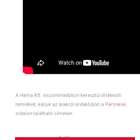
A Hama Kft. viszonteladókon keresztül értékesíti
termékeit, kérjük az árakról érdekődjön a
Partnerek
oldalon található címeken.
Vissza