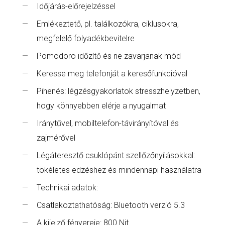
Időjárás-előrejelzéssel
Emlékeztető, pl. találkozókra, ciklusokra,
megfelelő folyadékbevitelre
Pomodoro időzítő és ne zavarjanak mód
Keresse meg telefonját a keresőfunkcióval
Pihenés: légzésgyakorlatok stresszhelyzetben,
hogy könnyebben elérje a nyugalmat
Iránytűvel, mobiltelefon-távirányítóval és
zajmérővel
Légáteresztő csuklópánt szellőzőnyílásokkal:
tökéletes edzéshez és mindennapi használatra
Technikai adatok:
Csatlakoztathatóság: Bluetooth verzió 5.3
A kijelző fényereje: 800 Nit