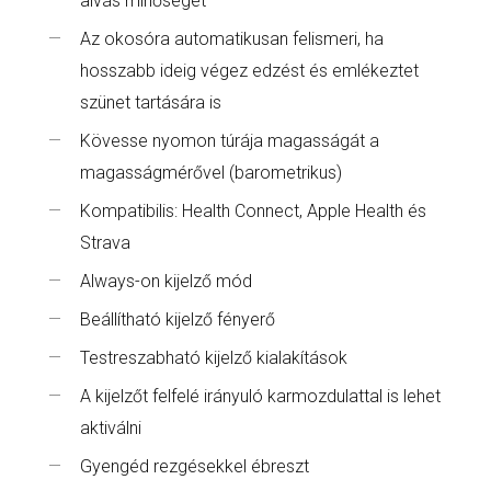
alvás minőségét
Az okosóra automatikusan felismeri, ha
hosszabb ideig végez edzést és emlékeztet
szünet tartására is
Kövesse nyomon túrája magasságát a
magasságmérővel (barometrikus)
Kompatibilis: Health Connect, Apple Health és
Strava
Always-on kijelző mód
Beállítható kijelző fényerő
Testreszabható kijelző kialakítások
A kijelzőt felfelé irányuló karmozdulattal is lehet
aktiválni
Gyengéd rezgésekkel ébreszt