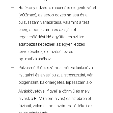
Hatékony edzés: a maximális oxigénfelvétel
(VO2max), az aerob edzés hatása és a
pulzusszám variabilitása, valamint a test
energia pontszáma és az ajánlott
regenerálódási idő együttesen szilárd
adatbázist képeznek az egyéni edzés
tervezéséhez, elemzéséhez és
optimalizálásához
Pulzusmérő óra számos mérési funkcióval:
nyugalmi és alvási pulzus, stresszszint, vér
oxigénszint, kalóriaégetés, lépésszámláló
Alváskövetővel: figyeli a könnyű és mély
alvást, a REM (álom alvás) és az ébrenlét
fázisait, valamint pontszámmal értékeli az