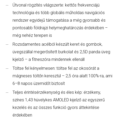
Útvonal rögzítés világszerte: kettős frekvenciájú
technológia és több globális műholdas navigációs
rendszer egyidejű támogatása a még gyorsabb és
pontosabb földrajzi helymeghatározás érdekében –
még nehéz terepen is
Rozsdamentes acélból készült keret és gombok,
üvegszállal megerősített burkolat és 2,5D panda üveg
kijelző – a fitneszóra mindennek ellenáll
Töltse fel kényelmesen: töltse fel az okosórát a
mágneses töltőn keresztül – 2,5 óra alatt 100%-ra, ami
6–8 napos üzemidőt biztosít
Teljes érintésérzékenység és éles kép: érzékeny,
színes 1,43 hüvelykes AMOLED kijelző az egyszerű
kezelés és az összes funkció gyors áttekintése
érdekében