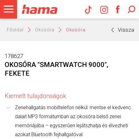
Hama Műs
Vissza
Főoldal
Okosóra
Okosóra
178627
OKOSÓRA "SMARTWATCH 9000",
FEKETE
Kiemelt tulajdonságok
Zenehallgatás mobiltelefon nélkül: mentse el kedvenc
dalait MP3 formátumban az okosóra belső zenei
memóriájába – egyszerűen lejátszhatja és élvezheti
azokat Bluetooth fejhallgatóval