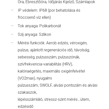
Óra, Ébresztőóra, Időjárás Kijelző, Számlapok
IP védelem: IP68 (por behatolása és
fröccsenő víz ellen)
Tok anyaga: Polikarbonát
Szíj anyaga: Szlikon
Mérési funkciók: Aerob edzés, véroxigén,
pulzus, ajánlott regenerációs idő, távolság,
sebesség, pulzusszám, pulzuszónák,
szívfrekvencia-variabilitás (HRV),
kalóriaégetés, maximális oxigénfelvétel
(VO2max), nyugalmi
pulzusszám, SWOLF, alvási pontszám és alvási
szakaszok,
lépésszámláló, stressz-szint mérés , ütem,
edzésidő