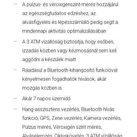
A pulzus- és véroxigénszint-mérés hozzájárul
az egészségtudatos edzéshez, az
alvásfigyelés és lépésszámláló pedig segít a
mindennapi aktivitás optimalizálásában
A 3 ATM vízállóság biztosítja, hogy esőben,
izzadás közben vagy kézmosásnál sem kell
aggódni a készülék miatt
Ráadásul a Bluetooth-kihangosító funkcióval
kényelmesen fogadhatók hívások, akár
mozgás közben is
Akár 7 napos üzemidő
Hang-asszisztens vezérlés, Bluetooth hívás
funkció, GPS, Zene vezérlés, Kamera vezérlés,
Pulzus mérés, Véroxigén szint mérés,
Alváselemzés, Cikluskövetés, 3 ATM vízállóság,