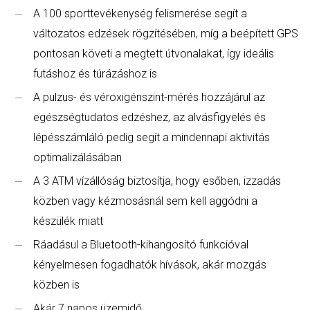
A 100 sporttevékenység felismerése segít a
változatos edzések rögzítésében, míg a beépített GPS
pontosan követi a megtett útvonalakat, így ideális
futáshoz és túrázáshoz is
A pulzus- és véroxigénszint-mérés hozzájárul az
egészségtudatos edzéshez, az alvásfigyelés és
lépésszámláló pedig segít a mindennapi aktivitás
optimalizálásában
A 3 ATM vízállóság biztosítja, hogy esőben, izzadás
közben vagy kézmosásnál sem kell aggódni a
készülék miatt
Ráadásul a Bluetooth-kihangosító funkcióval
kényelmesen fogadhatók hívások, akár mozgás
közben is
Akár 7 napos üzemidő