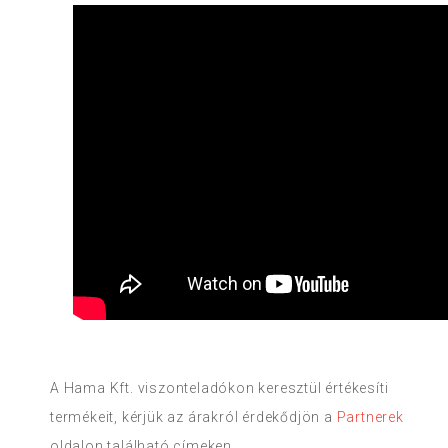
A Hama Kft. viszonteladókon keresztül értékesíti
termékeit, kérjük az árakról érdekődjön a
Partnerek
oldalon található címeken.