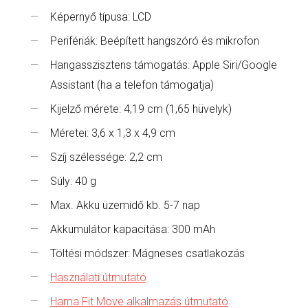
Képernyő típusa: LCD
Perifériák: Beépített hangszóró és mikrofon
Hangasszisztens támogatás: Apple Siri/Google
Assistant (ha a telefon támogatja)
Kijelző mérete: 4,19 cm (1,65 hüvelyk)
Méretei: 3,6 x 1,3 x 4,9 cm
Szíj szélessége: 2,2 cm
Súly: 40 g
Max. Akku üzemidő kb. 5-7 nap
Akkumulátor kapacitása: 300 mAh
Töltési módszer: Mágneses csatlakozás
Használati útmutató
Hama Fit Move alkalmazás útmutató