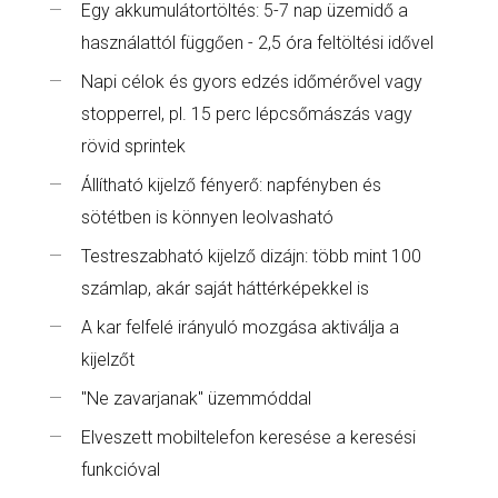
Egy akkumulátortöltés: 5-7 nap üzemidő a
használattól függően - 2,5 óra feltöltési idővel
Napi célok és gyors edzés időmérővel vagy
stopperrel, pl. 15 perc lépcsőmászás vagy
rövid sprintek
Állítható kijelző fényerő: napfényben és
sötétben is könnyen leolvasható
Testreszabható kijelző dizájn: több mint 100
számlap, akár saját háttérképekkel is
A kar felfelé irányuló mozgása aktiválja a
kijelzőt
"Ne zavarjanak" üzemmóddal
Elveszett mobiltelefon keresése a keresési
funkcióval