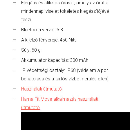
Elegáns és stílusos óraszíj, amely az órát a
mindennapi viselet tökéletes kiegészítőjévé
teszi
Bluetooth verzió: 5.3
A kijelző fényereje: 450 Nits
Súly: 60 g
Akkumulátor kapacitás: 300 mAh
IP védettségi osztály: IP68 (védelem a por
behatolása és a tartós vízbe merülés ellen)
Használati útmutató
Hama Fit Move alkalmazás használati
útmutató