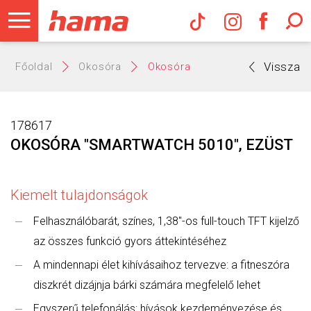
Hama Műs
Vissza
Főoldal
Okosóra
Okosóra
178617
OKOSÓRA "SMARTWATCH 5010", EZÜST
Kiemelt tulajdonságok
Felhasználóbarát, színes, 1,38"-os full-touch TFT kijelző
az összes funkció gyors áttekintéséhez
A mindennapi élet kihívásaihoz tervezve: a fitneszóra
diszkrét dizájnja bárki számára megfelelő lehet
Egyszerű telefonálás: hívások kezdeményezése és