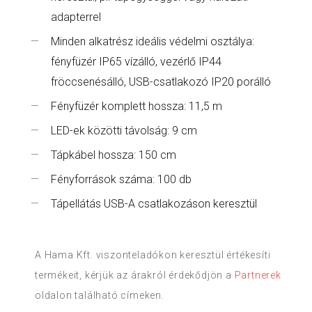
adapterrel
Minden alkatrész ideális védelmi osztálya:
fényfüzér IP65 vízálló, vezérlő IP44
fröccsenésálló, USB-csatlakozó IP20 porálló
Fényfüzér komplett hossza: 11,5 m
LED-ek közötti távolság: 9 cm
Tápkábel hossza: 150 cm
Fényforrások száma: 100 db
Tápellátás USB-A csatlakozáson keresztül
A Hama Kft. viszonteladókon keresztül értékesíti
termékeit, kérjük az árakról érdekődjön a
Partnerek
oldalon található címeken.