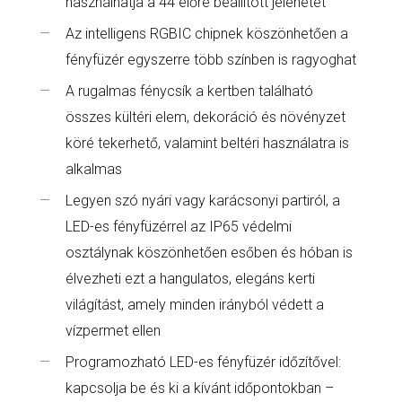
használhatja a 44 előre beállított jelenetet
Az intelligens RGBIC chipnek köszönhetően a
fényfüzér egyszerre több színben is ragyoghat
A rugalmas fénycsík a kertben található
összes kültéri elem, dekoráció és növényzet
köré tekerhető, valamint beltéri használatra is
alkalmas
Legyen szó nyári vagy karácsonyi partiról, a
LED-es fényfüzérrel az IP65 védelmi
osztálynak köszönhetően esőben és hóban is
élvezheti ezt a hangulatos, elegáns kerti
világítást, amely minden irányból védett a
vízpermet ellen
Programozható LED-es fényfüzér időzítővel:
kapcsolja be és ki a kívánt időpontokban –