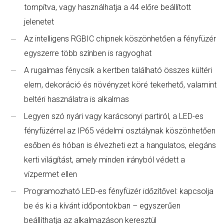
tompítva, vagy használhatja a 44 előre beállított
jelenetet
Az intelligens RGBIC chipnek köszönhetően a fényfüzér
egyszerre több színben is ragyoghat
A rugalmas fénycsík a kertben található összes kültéri
elem, dekoráció és növényzet köré tekerhető, valamint
beltéri használatra is alkalmas
Legyen szó nyári vagy karácsonyi partiról, a LED-es
fényfüzérrel az IP65 védelmi osztálynak köszönhetően
esőben és hóban is élvezheti ezt a hangulatos, elegáns
kerti világítást, amely minden irányból védett a
vízpermet ellen
Programozható LED-es fényfüzér időzítővel: kapcsolja
be és ki a kívánt időpontokban – egyszerűen
beállíthatja az alkalmazáson keresztül