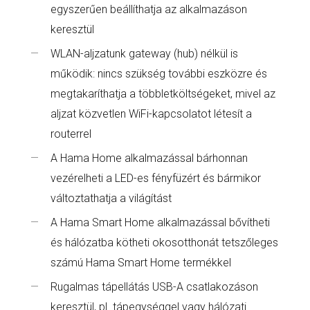
egyszerűen beállíthatja az alkalmazáson
keresztül
WLAN-aljzatunk gateway (hub) nélkül is
működik: nincs szükség további eszközre és
megtakaríthatja a többletköltségeket, mivel az
aljzat közvetlen WiFi-kapcsolatot létesít a
routerrel
A Hama Home alkalmazással bárhonnan
vezérelheti a LED-es fényfüzért és bármikor
változtathatja a világítást
A Hama Smart Home alkalmazással bővítheti
és hálózatba kötheti okosotthonát tetszőleges
számú Hama Smart Home termékkel
Rugalmas tápellátás USB-A csatlakozáson
keresztül, pl. tápegységgel vagy hálózati