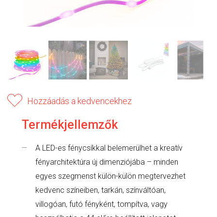
Hozzáadás a kedvencekhez
Termékjellemzők
A LED-es fénycsíkkal belemerülhet a kreatív
fényarchitektúra új dimenziójába – minden
egyes szegmenst külön-külön megtervezhet
kedvenc színeiben, tarkán, színváltóan,
villogóan, futó fényként, tompítva, vagy