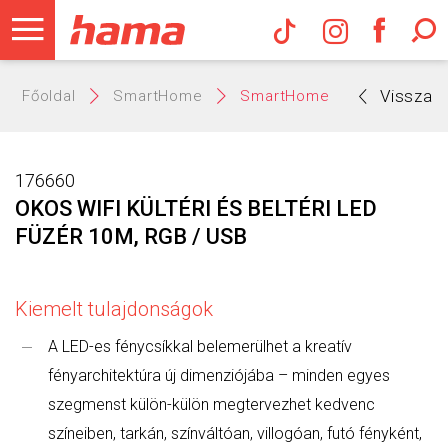
Hama Műs
Vissza
Főoldal
SmartHome
SmartHome
176660
OKOS WIFI KÜLTÉRI ÉS BELTÉRI LED
FÜZÉR 10M, RGB / USB
Kiemelt tulajdonságok
A LED-es fénycsíkkal belemerülhet a kreatív
fényarchitektúra új dimenziójába – minden egyes
szegmenst külön-külön megtervezhet kedvenc
színeiben, tarkán, színváltóan, villogóan, futó fényként,