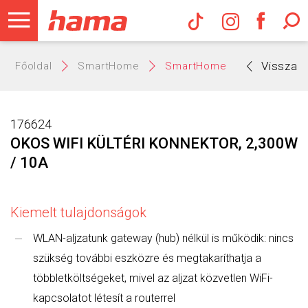
Hama Műs
Vissza
Főoldal
SmartHome
SmartHome
176624
OKOS WIFI KÜLTÉRI KONNEKTOR, 2,300W
/ 10A
Kiemelt tulajdonságok
WLAN-aljzatunk gateway (hub) nélkül is működik: nincs
szükség további eszközre és megtakaríthatja a
többletköltségeket, mivel az aljzat közvetlen WiFi-
kapcsolatot létesít a routerrel