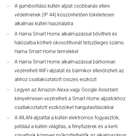
A gumiborítású kültéri aljzat csobbanás elleni
védelmének (IP 44) köszönhetően tökéletesen
alkalmas kültéri használatra
A Hama Smart Home alkalmazással bővítheti és
hálózatba kötheti okosotthonát tetszőleges számú
Hama Smart Home termékkel
A Hama Smart Home alkalmazással bárhonnan
vezérelheti WiFi-aljzatát és bármikor ellenőrizheti az
ahhoz csatlakoztatott összes eszközt
Legyen az Amazon Alexa vagy Google Assistant:
kényelmesen vezérelheti a Smart Home aljzatokhoz
csatlakoztatott eszközöket hangutasításokkal
A WLAN-aljzattal a kültéri elektromos fogyasztók,
például a kültéri világítás, a fényfüzérek és a kerti
szivattyúk könnyen működtethetők az alkalmazáson