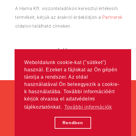
A Hama Kft. viszonteladókon keresztül értékesíti
termékeit, kérjük az árakról érdekődjön a
Partnerek
oldalon található címeken.
Vissza
Weboldalunk cookie-kat ("sütiket")
használ. Ezeket a fájlokat az Ön gépén
tárolja a rendszer. Az oldal
használatával Ön beleegyezik a cookie-
k használatába. További információért
kérjük olvassa el adatvédelmi
tájékoztatónkat.
További információk
Minden jog fenntartva! © Hama Kft. 2016
Adatkezelési tájékoztató
Rendben
w5labs