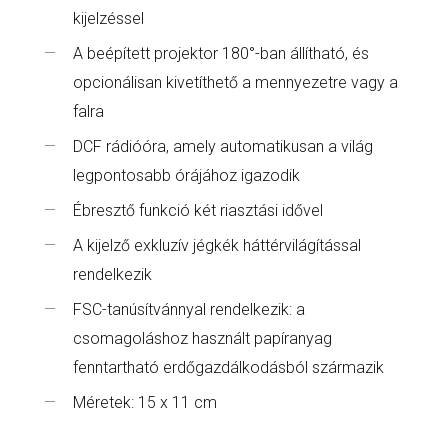
kijelzéssel
A beépített projektor 180°-ban állítható, és
opcionálisan kivetíthető a mennyezetre vagy a
falra
DCF rádióóra, amely automatikusan a világ
legpontosabb órájához igazodik
Ébresztő funkció két riasztási idővel
A kijelző exkluzív jégkék háttérvilágítással
rendelkezik
FSC-tanúsítvánnyal rendelkezik: a
csomagoláshoz használt papíranyag
fenntartható erdőgazdálkodásból származik
Méretek: 15 x 11 cm