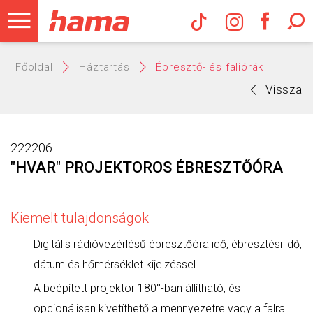
Hama Műs
Főoldal
Háztartás
Ébresztő- és faliórák
Vissza
222206
"HVAR" PROJEKTOROS ÉBRESZTŐÓRA
Kiemelt tulajdonságok
Digitális rádióvezérlésű ébresztőóra idő, ébresztési idő,
dátum és hőmérséklet kijelzéssel
A beépített projektor 180°-ban állítható, és
opcionálisan kivetíthető a mennyezetre vagy a falra