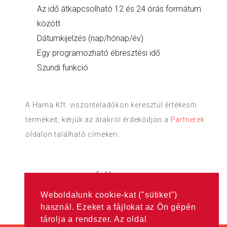
Az idő átkapcsolható 12 és 24 órás formátum
között
Dátumkijelzés (nap/hónap/év)
Egy programozható ébresztési idő
Szundi funkció
A Hama Kft. viszonteladókon keresztül értékesíti
termékeit, kérjük az árakról érdekődjön a
Partnerek
oldalon található címeken.
Vissza
Weboldalunk cookie-kat ("sütiket")
használ. Ezeket a fájlokat az Ön gépén
tárolja a rendszer. Az oldal