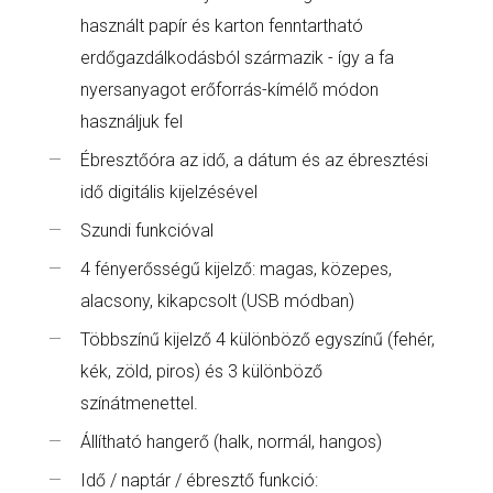
használt papír és karton fenntartható
erdőgazdálkodásból származik - így a fa
nyersanyagot erőforrás-kímélő módon
használjuk fel
Ébresztőóra az idő, a dátum és az ébresztési
idő digitális kijelzésével
Szundi funkcióval
4 fényerősségű kijelző: magas, közepes,
alacsony, kikapcsolt (USB módban)
Többszínű kijelző 4 különböző egyszínű (fehér,
kék, zöld, piros) és 3 különböző
színátmenettel.
Állítható hangerő (halk, normál, hangos)
Idő / naptár / ébresztő funkció: