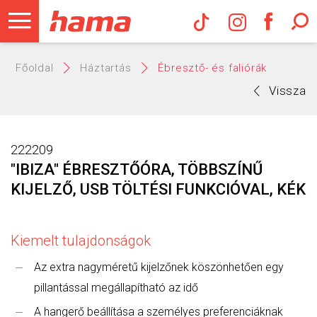
Hama Műs
Főoldal
Háztartás
Ébresztő- és faliórák
Vissza
222209
"IBIZA" ÉBRESZTŐÓRA, TÖBBSZÍNŰ
KIJELZŐ, USB TÖLTÉSI FUNKCIÓVAL, KÉK
Kiemelt tulajdonságok
Az extra nagyméretű kijelzőnek köszönhetően egy
pillantással megállapítható az idő
A hangerő beállítása a személyes preferenciáknak