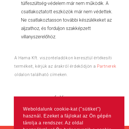
túlfeszültség-védelem már nem működik. A
csatlakoztatott eszközök már nem védettek.
Ne csatlakoztasson további készülékeket az
aljzathoz, és forduljon szakképzett
villanyszerelőhöz.
A Hama Kft. viszonteladókon keresztül értékesíti
termékeit, kérjük az árakról érdekődjön a
Partnerek
oldalon található címeken.
Vissza
Weboldalunk cookie-kat ("sütiket")
használ. Ezeket a fájlokat az Ön gépén
tárolja a rendszer. Az oldal