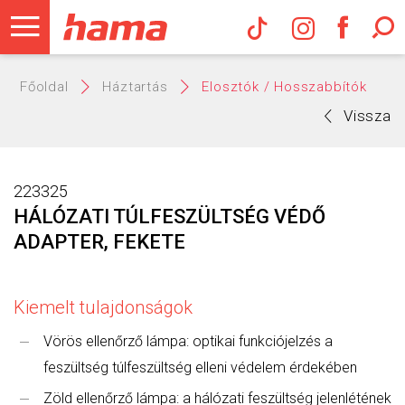
Hama Műs
Főoldal
Háztartás
Elosztók / Hosszabbítók
Vissza
223325
HÁLÓZATI TÚLFESZÜLTSÉG VÉDŐ
ADAPTER, FEKETE
Kiemelt tulajdonságok
Vörös ellenőrző lámpa: optikai funkciójelzés a
feszültség túlfeszültség elleni védelem érdekében
Zöld ellenőrző lámpa: a hálózati feszültség jelenlétének