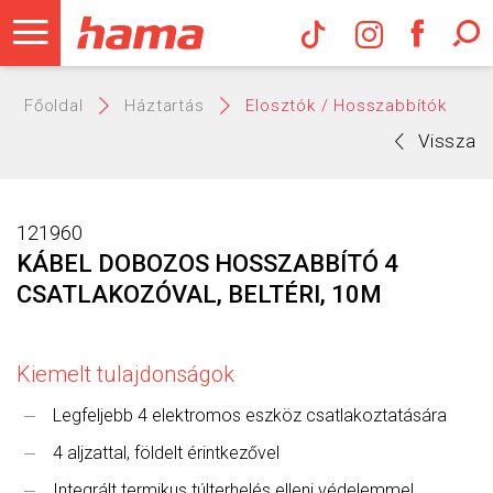
Hama Műs
Főoldal
Háztartás
Elosztók / Hosszabbítók
Vissza
121960
KÁBEL DOBOZOS HOSSZABBÍTÓ 4
CSATLAKOZÓVAL, BELTÉRI, 10M
Kiemelt tulajdonságok
Legfeljebb 4 elektromos eszköz csatlakoztatására
4 aljzattal, földelt érintkezővel
Integrált termikus túlterhelés elleni védelemmel