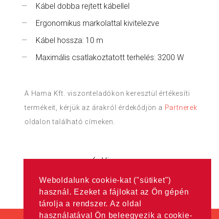
Kábel dobba rejtett kábellel
Ergonomikus markolattal kivitelezve
Kábel hossza: 10 m
Maximális csatlakoztatott terhelés: 3200 W
A Hama Kft. viszonteladókon keresztül értékesíti
termékeit, kérjük az árakról érdekődjön a
Partnerek
oldalon található címeken.
Vissza
Weboldalunk cookie-kat ("sütiket")
használ. Ezeket a fájlokat az Ön gépén
tárolja a rendszer. Az oldal
használatával Ön beleegyezik a cookie-