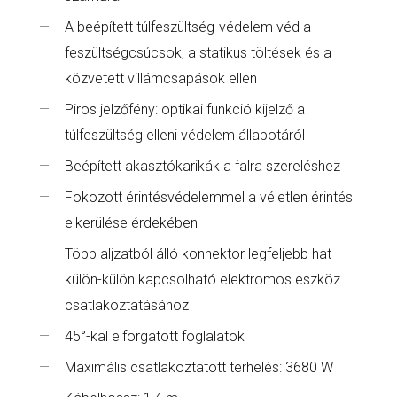
A beépített túlfeszültség-védelem véd a
feszültségcsúcsok, a statikus töltések és a
közvetett villámcsapások ellen
Piros jelzőfény: optikai funkció kijelző a
túlfeszültség elleni védelem állapotáról
Beépített akasztókarikák a falra szereléshez
Fokozott érintésvédelemmel a véletlen érintés
elkerülése érdekében
Több aljzatból álló konnektor legfeljebb hat
külön-külön kapcsolható elektromos eszköz
csatlakoztatásához
45°-kal elforgatott foglalatok
Maximális csatlakoztatott terhelés: 3680 W