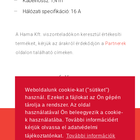
Kábelhossz: 1,4 m
Hálózati specifikáció: 16 A
A Hama Kft. viszonteladókon keresztül értékesíti
termékeit, kérjük az árakról érdekődjön a
Partnerek
oldalon található címeken.
Vissza
Weboldalunk cookie-kat ("sütiket")
használ. Ezeket a fájlokat az Ön gépén
tárolja a rendszer. Az oldal
használatával Ön beleegyezik a cookie-
k használatába. További információért
kérjük olvassa el adatvédelmi
tájékoztatónkat.
További információk
Minden jog fenntartva! © Hama Kft. 2016