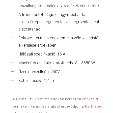
feszültségmentesítés a vezetékek védelmére
A fröccsöntött dugók nagy mechanikai
ellenállóképességet és feszültségmentesítést
biztosítanak
Fokozott érintésvédelemmel a véletlen érintés
elkerülése érdekében
Hálózati specifikáció: 16 A
Maximális csatlakoztatott terhelés: 3680 W
Üzemi feszültség: 250V
Kábel hossza: 1,4 m
A Hama Kft. viszonteladókon keresztül értékesíti
termékeit, kérjük az árakról érdekődjön a
Partnerek