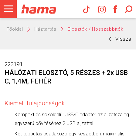
Hama Műs
Főoldal
Háztartás
Elosztók / Hosszabbítók
Vissza
223191
HÁLÓZATI ELOSZTÓ, 5 RÉSZES + 2x USB
C, 1,4M, FEHÉR
Kiemelt tulajdonságok
Kompakt és sokoldalú: USB-C adapter az aljzatszalag
egyszerű bővítéséhez 2 USB aljzattal
Két többutas csatlakozó egy készletben: maximális