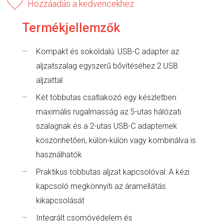
Hozzáadás a kedvencekhez
Termékjellemzők
Kompakt és sokoldalú: USB-C adapter az
aljzatszalag egyszerű bővítéséhez 2 USB
aljzattal
Két többutas csatlakozó egy készletben:
maximális rugalmasság az 5-utas hálózati
szalagnak és a 2-utas USB-C adapternek
köszönhetően, külön-külön vagy kombinálva is
használhatók
Praktikus többutas aljzat kapcsolóval: A kézi
kapcsoló megkönnyíti az áramellátás
kikapcsolását
Integrált csomóvédelem és