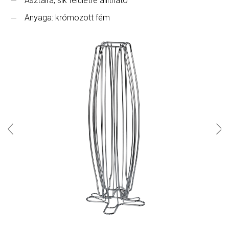
Asztalra, sík felületre állítható
Anyaga: krómozott fém