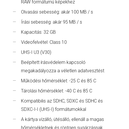
RAW formátumú képekhez
Olvasási sebesség: akár 100 MB / s
Írási sebesség: akár 95 MB / s
Kapacitás: 32 GB
Videofelvétel: Class 10
UHS-I U3 (V30)
Beépített írásvédelem kapcsoló
megakadályozza a véletlen adatvesztést
Működési hőmérséklet: -25 C és 85 C
Tárolási hőmérséklet: -40 C és 85 C
Kompatibilis az SDHC, SDXC és SDHC és
SDXC-I-I (UHS-I) formátumokkal
A kártya vízálló, ütésálló, ellenáll a magas
hőmérsékletnek és röntgen sugárzásnak