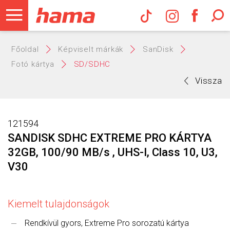
Hama Műs
Főoldal
Képviselt márkák
SanDisk
Fotó kártya
SD/SDHC
Vissza
121594
SANDISK SDHC EXTREME PRO KÁRTYA
32GB, 100/90 MB/s , UHS-I, Class 10, U3,
V30
Kiemelt tulajdonságok
Rendkívül gyors, Extreme Pro sorozatú kártya