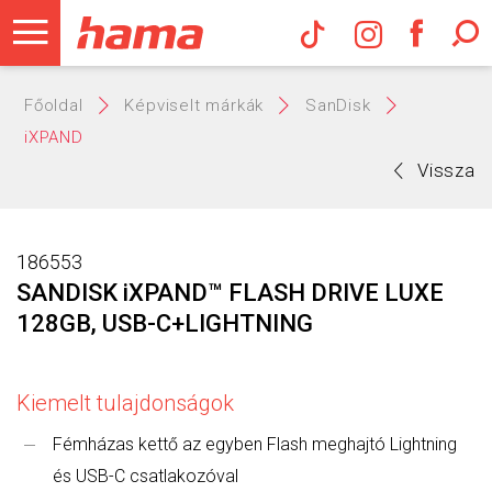
Hama Műs
Főoldal
Képviselt márkák
SanDisk
iXPAND
Vissza
186553
SANDISK iXPAND™ FLASH DRIVE LUXE
128GB, USB-C+LIGHTNING
Kiemelt tulajdonságok
Fémházas kettő az egyben Flash meghajtó Lightning
és USB-C csatlakozóval