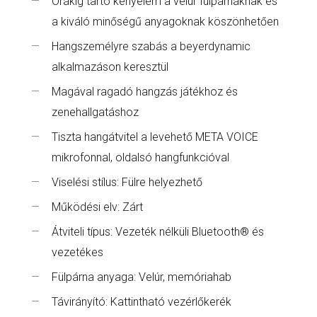
Órákig tartó kényelem a velúr fülpárnáknak és
a kiváló minőségű anyagoknak köszönhetően
Hangszemélyre szabás a beyerdynamic
alkalmazáson keresztül
Magával ragadó hangzás játékhoz és
zenehallgatáshoz
Tiszta hangátvitel a levehető META VOICE
mikrofonnal, oldalsó hangfunkcióval
Viselési stílus: Fülre helyezhető
Működési elv: Zárt
Átviteli típus: Vezeték nélküli Bluetooth® és
vezetékes
Fülpárna anyaga: Velúr, memóriahab
Távirányító: Kattintható vezérlőkerék