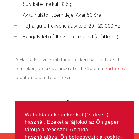
Súly kábel nélkül: 336 g
Akkumulátor üzemideje: Akár 50 óra
Fejhallgató frekvenciaátvitele: 20 - 20 000 Hz
Hangátvitel a fülhöz: Circumaural (a fül körül)
A Hama Kft. viszonteladókon keresztül értékesíti
termékeit, kérjük az árakról érdekődjön a
Partnerek
oldalon található címeken.
Vissza
Weboldalunk cookie-kat ("sütiket")
használ. Ezeket a fájlokat az Ön gépén
tárolja a rendszer. Az oldal
használatával Ön beleegyezik a cookie-