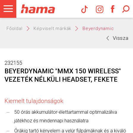
Hama Műs
Főoldal
Képviselt márkák
Beyerdynamic
Vissza
232155
BEYERDYNAMIC "MMX 150 WIRELESS"
VEZETÉK NÉLKÜLI HEADSET, FEKETE
Kiemelt tulajdonságok
50 órás akkumulátor-élettartammal optimalizálva
játékhoz és mindennapi használatra
Órákig tartó kényelem a velúr fülpárnáknak és a kiváló