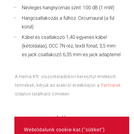
Névleges hangnyomás szint: 100 dB (1 mW)
Hangcsatlakozás a fülhöz: Circumaural (a fül
körül)
Kábel és csatlakozó 1,40 egyenes kábel
(kétoldalas), OCC 7N réz, textil fonat, 3,5 mm-
es jack csatlakozó 6,35 mm-es jack adapterrel
A Hama Kft. viszonteladókon keresztül értékesíti
termékeit, kérjük az árakról érdekődjön a
Partnerek
oldalon található címeken.
Vissza
Weboldalunk cookie-kat ("sütiket")