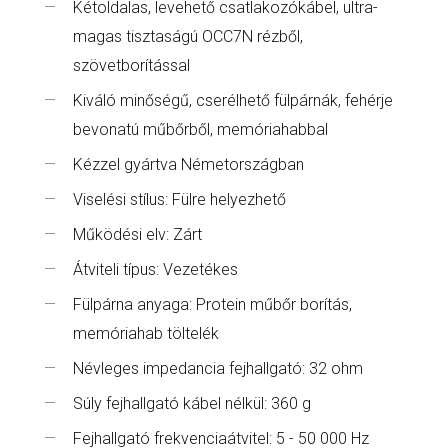
Kétoldalas, levehető csatlakozókábel, ultra-
magas tisztaságú OCC7N rézből,
szövetborítással
Kiváló minőségű, cserélhető fülpárnák, fehérje
bevonatú műbőrből, memóriahabbal
Kézzel gyártva Németországban
Viselési stílus: Fülre helyezhető
Működési elv: Zárt
Átviteli típus: Vezetékes
Fülpárna anyaga: Protein műbőr borítás,
memóriahab töltelék
Névleges impedancia fejhallgató: 32 ohm
Súly fejhallgató kábel nélkül: 360 g
Fejhallgató frekvenciaátvitel: 5 - 50 000 Hz