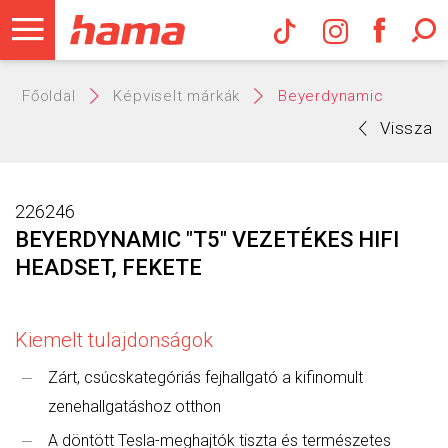
Hama Műs
Főoldal
Képviselt márkák
Beyerdynamic
Vissza
226246
BEYERDYNAMIC "T5" VEZETÉKES HIFI
HEADSET, FEKETE
Kiemelt tulajdonságok
Zárt, csúcskategóriás fejhallgató a kifinomult
zenehallgatáshoz otthon
A döntött Tesla-meghajtók tiszta és természetes