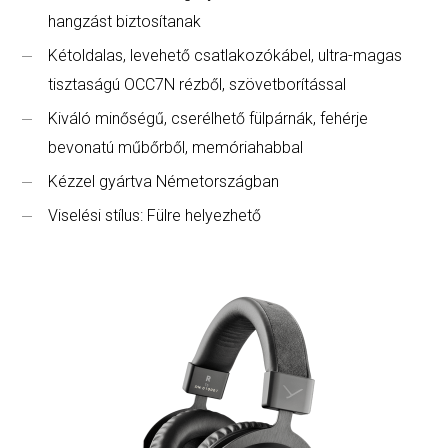
hangzást biztosítanak
Kétoldalas, levehető csatlakozókábel, ultra-magas
tisztaságú OCC7N rézből, szövetborítással
Kiváló minőségű, cserélhető fülpárnák, fehérje
bevonatú műbőrből, memóriahabbal
Kézzel gyártva Németországban
Viselési stílus: Fülre helyezhető