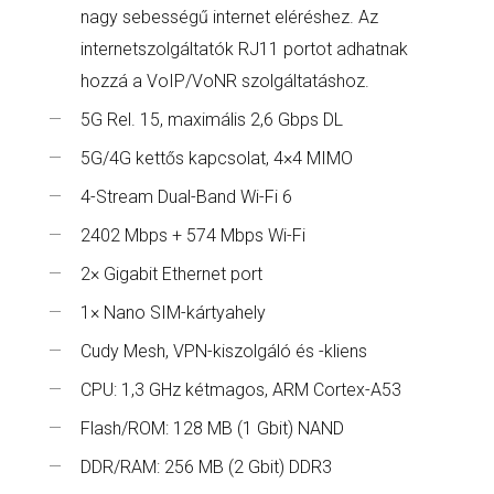
nagy sebességű internet eléréshez. Az
internetszolgáltatók RJ11 portot adhatnak
hozzá a VoIP/VoNR szolgáltatáshoz.
5G Rel. 15, maximális 2,6 Gbps DL
5G/4G kettős kapcsolat, 4×4 MIMO
4-Stream Dual-Band Wi-Fi 6
2402 Mbps + 574 Mbps Wi-Fi
2× Gigabit Ethernet port
1× Nano SIM-kártyahely
Cudy Mesh, VPN-kiszolgáló és -kliens
CPU: 1,3 GHz kétmagos, ARM Cortex-A53
Flash/ROM: 128 MB (1 Gbit) NAND
DDR/RAM: 256 MB (2 Gbit) DDR3