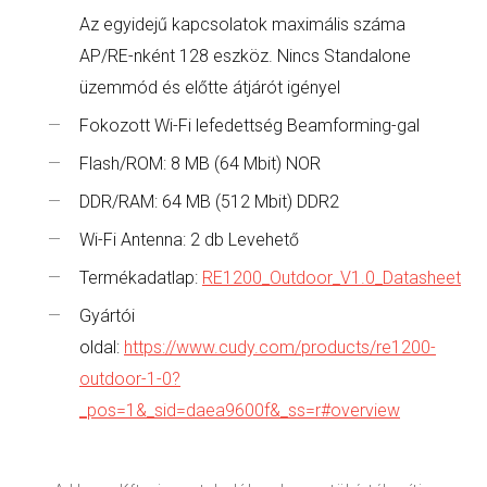
Az egyidejű kapcsolatok maximális száma
AP/RE-nként 128 eszköz. Nincs Standalone
üzemmód és előtte átjárót igényel
Fokozott Wi-Fi lefedettség Beamforming-gal
Flash/ROM: 8 MB (64 Mbit) NOR
DDR/RAM: 64 MB (512 Mbit) DDR2
Wi-Fi Antenna: 2 db Levehető
Termékadatlap:
RE1200_Outdoor_V1.0_Datasheet
Gyártói
oldal:
https://www.cudy.com/products/re1200-
outdoor-1-0?
_pos=1&_sid=daea9600f&_ss=r#overview