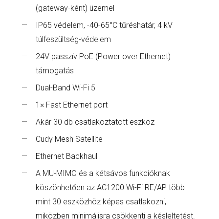
(gateway-ként) üzemel
IP65 védelem, -40-65°C tűréshatár, 4 kV
túlfeszültség-védelem
24V passzív PoE (Power over Ethernet)
támogatás
Dual-Band Wi-Fi 5
1× Fast Ethernet port
Akár 30 db csatlakoztatott eszköz
Cudy Mesh Satellite
Ethernet Backhaul
A MU-MIMO és a kétsávos funkcióknak
köszönhetően az AC1200 Wi-Fi RE/AP több
mint 30 eszközhöz képes csatlakozni,
miközben minimálisra csökkenti a késleltetést.