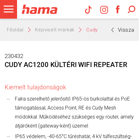
Hama Műs
Vissza
Főoldal
Képviselt márkák
Cudy
230432
CUDY AC1200 KÜLTÉRI WIFI REPEATER
Kiemelt tulajdonságok
Falra szerelhető jelerősítő IP65-ös burkolattal és PoE
támogatással, Access Point, RE és Cudy Mesh
módokkal. Működéséhez szükséges egy router, amely
átjáróként (gateway-ként) üzemel
IP65 védelem, -40-65°C tűréshatár, 4 kV túlfeszültség-