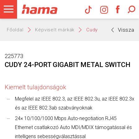
Hama Műs
Vissza
Főoldal
Képviselt márkák
Cudy
225773
CUDY 24-PORT GIGABIT METAL SWITCH
Kiemelt tulajdonságok
Megfelel az IEEE 802.3, az IEEE 802.3u, az IEEE 802.3x
és az IEEE 802.3ab szabványoknak
24× 10/100/1000 Mbps Auto-negotiation RJ45
Ethernet csatlakozó Auto MDI/MDIX támogatással és
intelligens sebességválasztással