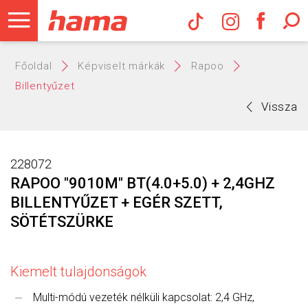
Hama Műs
Főoldal
Képviselt márkák
Rapoo
Billentyűzet
Vissza
228072
RAPOO "9010M" BT(4.0+5.0) + 2,4GHZ
BILLENTYŰZET + EGÉR SZETT,
SÖTÉTSZÜRKE
Kiemelt tulajdonságok
Multi-módú vezeték nélküli kapcsolat: 2,4 GHz,