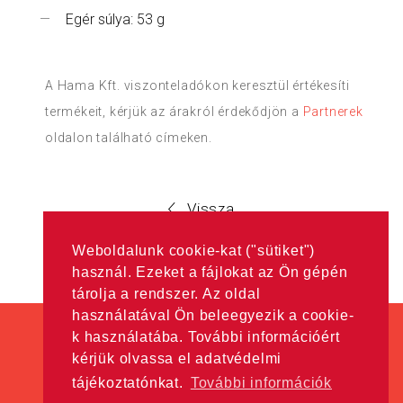
Egér súlya: 53 g
A Hama Kft. viszonteladókon keresztül értékesíti
termékeit, kérjük az árakról érdekődjön a
Partnerek
oldalon található címeken.
Vissza
Weboldalunk cookie-kat ("sütiket")
használ. Ezeket a fájlokat az Ön gépén
tárolja a rendszer. Az oldal
használatával Ön beleegyezik a cookie-
k használatába. További információért
kérjük olvassa el adatvédelmi
tájékoztatónkat.
További információk
Minden jog fenntartva! © Hama Kft. 2016