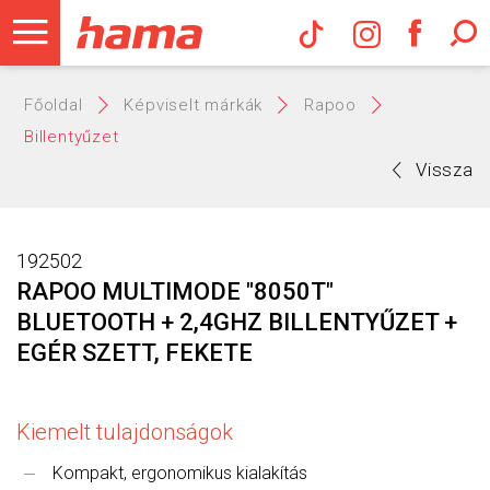
Hama Műs
Főoldal
Képviselt márkák
Rapoo
Billentyűzet
Vissza
192502
RAPOO MULTIMODE "8050T"
BLUETOOTH + 2,4GHZ BILLENTYŰZET +
EGÉR SZETT, FEKETE
Kiemelt tulajdonságok
Kompakt, ergonomikus kialakítás