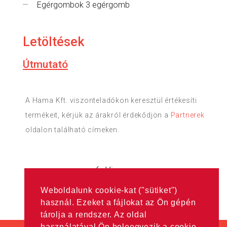
Egérgombok 3 egérgomb
Letöltések
Útmutató
A Hama Kft. viszonteladókon keresztül értékesíti
termékeit, kérjük az árakról érdekődjön a
Partnerek
oldalon található címeken.
Vissza
Weboldalunk cookie-kat ("sütiket")
használ. Ezeket a fájlokat az Ön gépén
tárolja a rendszer. Az oldal
használatával Ön beleegyezik a cookie-